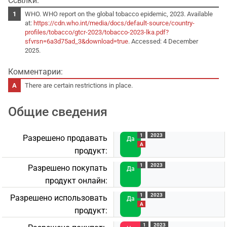
Ссылки:
WHO. WHO report on the global tobacco epidemic, 2023. Available
at:
https://cdn.who.int/media/docs/default-source/country-
profiles/tobacco/gtcr-2023/tobacco-2023-lka.pdf?
sfvrsn=6a3d75ad_3&download=true
. Accessed: 4 December
2025.
Комментарии:
There are certain restrictions in place.
Общие сведения
1
2023
Разрешено продавать
Да
A
продукт:
1
2023
Разрешено покупать
Да
продукт онлайн:
1
2023
Разрешено использовать
Да
A
продукт:
1
2023