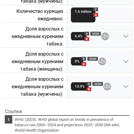
табакa (мужчины):
2
Количество курящих
1.6 million
A
ежедневно:
Доля взрослых с
3
2020
ежедневным курением
6.4%
B
табакa:
Доля взрослых с
3
2020
ежедневным курением
0%
B
табакa (женщины):
Доля взрослых с
3
2020
ежедневным курением
13.9%
B
табакa (мужчины):
Ссылки:
WHO. (2025). WHO global report on trends in prevalence of
tobacco use 2000–2024 and projections 2025–2030 (6th edn).
World Health Organization.