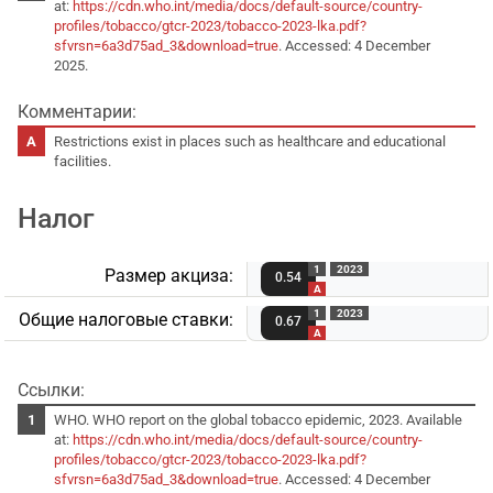
at:
https://cdn.who.int/media/docs/default-source/country-
profiles/tobacco/gtcr-2023/tobacco-2023-lka.pdf?
sfvrsn=6a3d75ad_3&download=true
. Accessed: 4 December
2025.
Комментарии:
Restrictions exist in places such as healthcare and educational
facilities.
Налог
1
2023
Размер акциза:
0.54
A
1
2023
Общие налоговые ставки:
0.67
A
Ссылки:
WHO. WHO report on the global tobacco epidemic, 2023. Available
at:
https://cdn.who.int/media/docs/default-source/country-
profiles/tobacco/gtcr-2023/tobacco-2023-lka.pdf?
sfvrsn=6a3d75ad_3&download=true
. Accessed: 4 December