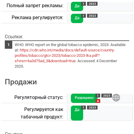
1
2023
Полный запрет рекламы:
Да
1
2023
Реклама регулируется:
Да
Ссылки:
WHO. WHO report on the global tobacco epidemic, 2023. Available
at:
https://cdn.who.int/media/docs/default-source/country-
profiles/tobacco/gtcr-2023/tobacco-2023-lka.pdf?
sfvrsn=6a3d75ad_3&download=true
. Accessed: 4 December
2025.
Продажи
1
2023
Регуляторный статус:
Разрешено
A
1
2023
Регулируется как
Да
табачный продукт: