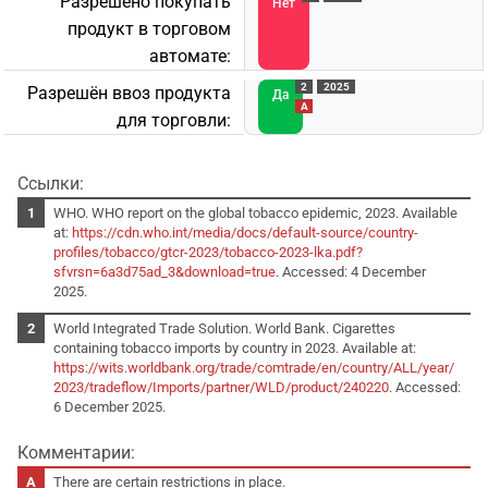
Разрешено покупать
Нет
продукт в торговом
автомате:
2
2025
Разрешён ввоз продукта
Да
A
для торговли:
Ссылки:
WHO. WHO report on the global tobacco epidemic, 2023. Available
at:
https://cdn.who.int/media/docs/default-source/country-
profiles/tobacco/gtcr-2023/tobacco-2023-lka.pdf?
sfvrsn=6a3d75ad_3&download=true
. Accessed: 4 December
2025.
World Integrated Trade Solution. World Bank. Cigarettes
containing tobacco imports by country in 2023. Available at:
https://wits.worldbank.org/trade/comtrade/en/country/ALL/year/
2023/tradeflow/Imports/partner/WLD/product/240220
. Accessed:
6 December 2025.
Комментарии:
There are certain restrictions in place.