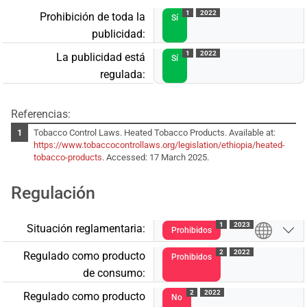
1
2022
Prohibición de toda la
Sí
publicidad:
1
2022
La publicidad está
Sí
regulada:
Referencias:
Tobacco Control Laws. Heated Tobacco Products. Available at:
https://www.tobaccocontrollaws.org/legislation/ethiopia/heated-
tobacco-products
. Accessed: 17 March 2025.
Regulación
1
2023
Situación reglamentaria:
Prohibidos
2
2022
Regulado como producto
Prohibidos
de consumo:
2
2022
Regulado como producto
No