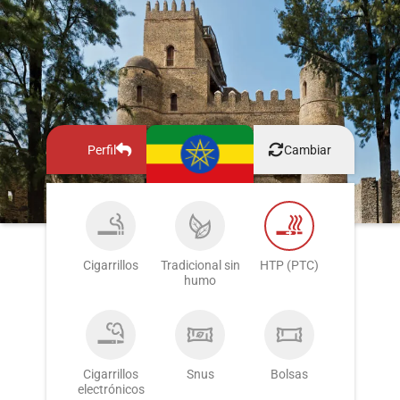
Perfil
Cambiar
Cigarrillos
Tradicional sin
HTP (PTC)
humo
Cigarrillos
Snus
Bolsas
electrónicos