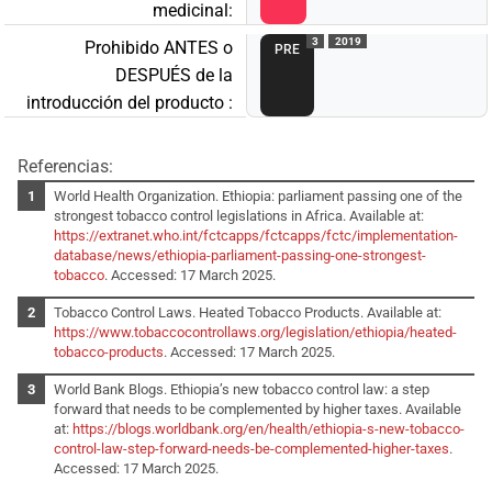
medicinal:
3
2019
Prohibido ANTES o
PRE
DESPUÉS de la
introducción del producto :
Referencias:
World Health Organization. Ethiopia: parliament passing one of the
strongest tobacco control legislations in Africa. Available at:
https://extranet.who.int/fctcapps/fctcapps/fctc/implementation-
database/news/ethiopia-parliament-passing-one-strongest-
tobacco
. Accessed: 17 March 2025.
Tobacco Control Laws. Heated Tobacco Products. Available at:
https://www.tobaccocontrollaws.org/legislation/ethiopia/heated-
tobacco-products
. Accessed: 17 March 2025.
World Bank Blogs. Ethiopia’s new tobacco control law: a step
forward that needs to be complemented by higher taxes. Available
at:
https://blogs.worldbank.org/en/health/ethiopia-s-new-tobacco-
control-law-step-forward-needs-be-complemented-higher-taxes
.
Accessed: 17 March 2025.