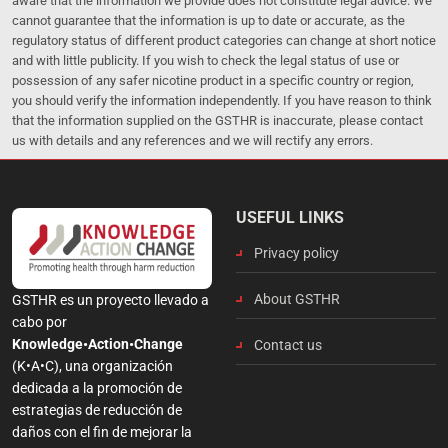
aware that the information we provide does not constitute legal advice. We
cannot guarantee that the information is up to date or accurate, as the
regulatory status of different product categories can change at short notice
and with little publicity. If you wish to check the legal status of use or
possession of any safer nicotine product in a specific country or region,
you should verify the information independently. If you have reason to think
that the information supplied on the GSTHR is inaccurate, please contact
us with details and any references and we will rectify any errors.
USEFUL LINKS
Privacy policy
About GSTHR
GSTHR es un proyecto llevado a
cabo por
Knowledge•Action•Change
Contact us
(K•A•C), una organización
dedicada a la promoción de
estrategias de reducción de
daños con el fin de mejorar la