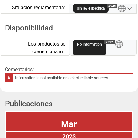
2025
Situación reglamentaria:
sin ley específica
Disponibilidad
A
2022
Los productos se
No information
comercializan :
Comentarios:
Information is not available or lack of reliable sources.
Publicaciones
Mar
2023