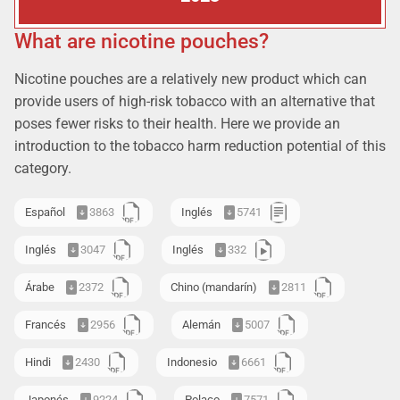
What are nicotine pouches?
Nicotine pouches are a relatively new product which can
provide users of high-risk tobacco with an alternative that
poses fewer risks to their health. Here we provide an
introduction to the tobacco harm reduction potential of this
category.
Español
3863
Inglés
5741
Inglés
3047
Inglés
332
Árabe
2372
Chino (mandarín)
2811
Francés
2956
Alemán
5007
Hindi
2430
Indonesio
6661
Japonés
9224
Polaco
7571