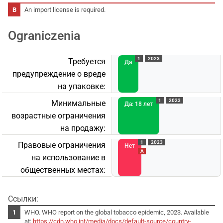
An import license is required.
Ograniczenia
1
2023
Требуется
Да
предупреждение о вреде
на упаковке:
1
2023
Минимальные
Да: 18 лет
возрастные ограничения
на продажу:
1
2023
Правовые ограничения
Нет
A
на использование в
общественных местах:
Ссылки:
WHO. WHO report on the global tobacco epidemic, 2023. Available
at:
https://cdn.who.int/media/docs/default-source/country-