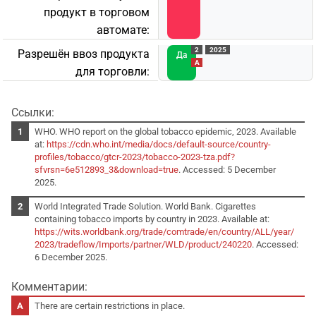
продукт в торговом
автомате:
2
2025
Разрешён ввоз продукта
Да
A
для торговли:
Ссылки:
WHO. WHO report on the global tobacco epidemic, 2023. Available
at:
https://cdn.who.int/media/docs/default-source/country-
profiles/tobacco/gtcr-2023/tobacco-2023-tza.pdf?
sfvrsn=6e512893_3&download=true
. Accessed: 5 December
2025.
World Integrated Trade Solution. World Bank. Cigarettes
containing tobacco imports by country in 2023. Available at:
https://wits.worldbank.org/trade/comtrade/en/country/ALL/year/
2023/tradeflow/Imports/partner/WLD/product/240220
. Accessed:
6 December 2025.
Комментарии:
There are certain restrictions in place.