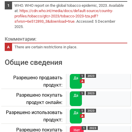
WHO. WHO report on the global tobacco epidemic, 2023. Available
at:
https://cdn.who.int/media/docs/default-source/country-
profiles/tobacco/gtcr-2023/tobacco-2023-tza.pdf?
sfvrsn=6e512893_3&download=true
. Accessed: 5 December
2025.
Комментарии:
There are certain restrictions in place.
Общие сведения
1
2023
Разрешено продавать
Да
A
продукт:
1
2023
Разрешено покупать
Да
продукт онлайн:
1
2023
Разрешено использовать
Да
A
продукт:
1
2023
Разрешено покупать
Нет