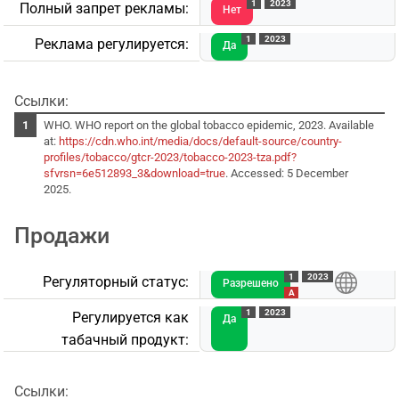
1
2023
Полный запрет рекламы:
Нет
1
2023
Реклама регулируется:
Да
Ссылки:
WHO. WHO report on the global tobacco epidemic, 2023. Available
at:
https://cdn.who.int/media/docs/default-source/country-
profiles/tobacco/gtcr-2023/tobacco-2023-tza.pdf?
sfvrsn=6e512893_3&download=true
. Accessed: 5 December
2025.
Продажи
1
2023
Регуляторный статус:
Разрешено
A
1
2023
Регулируется как
Да
табачный продукт:
Ссылки: