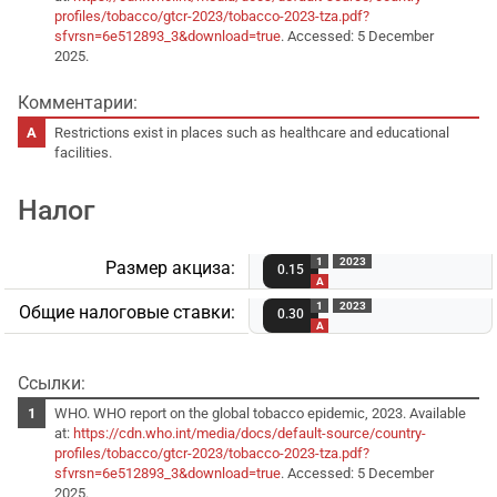
profiles/tobacco/gtcr-2023/tobacco-2023-tza.pdf?
sfvrsn=6e512893_3&download=true
. Accessed: 5 December
2025.
Комментарии:
Restrictions exist in places such as healthcare and educational
facilities.
Налог
1
2023
Размер акциза:
0.15
A
1
2023
Общие налоговые ставки:
0.30
A
Ссылки:
WHO. WHO report on the global tobacco epidemic, 2023. Available
at:
https://cdn.who.int/media/docs/default-source/country-
profiles/tobacco/gtcr-2023/tobacco-2023-tza.pdf?
sfvrsn=6e512893_3&download=true
. Accessed: 5 December
2025.