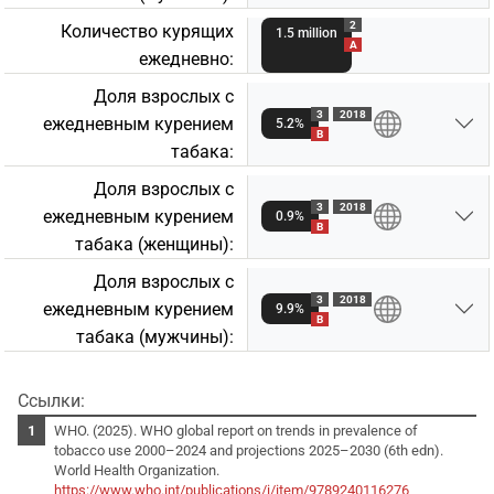
2
Количество курящих
1.5 million
A
ежедневно:
Доля взрослых с
3
2018
ежедневным курением
5.2%
B
табакa:
Доля взрослых с
3
2018
ежедневным курением
0.9%
B
табакa (женщины):
Доля взрослых с
3
2018
ежедневным курением
9.9%
B
табакa (мужчины):
Ссылки:
WHO. (2025). WHO global report on trends in prevalence of
tobacco use 2000–2024 and projections 2025–2030 (6th edn).
World Health Organization.
https://www.who.int/publications/i/item/9789240116276