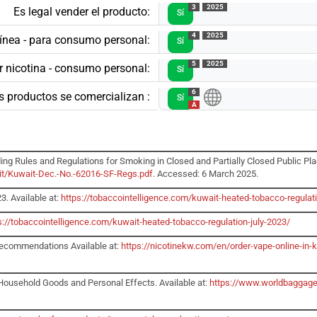
3
2025
Es legal vender el producto:
Sí
4
2025
línea - para consumo personal:
Sí
5
2025
r nicotina - consumo personal:
Sí
6
s productos se comercializan :
Sí
A
ing Rules and Regulations for Smoking in Closed and Partially Closed Public Plac
ait/Kuwait-Dec.-No.-62016-SF-Regs.pdf
. Accessed: 6 March 2025.
3. Available at:
https://tobaccointelligence.com/kuwait-heated-tobacco-regulati
s://tobaccointelligence.com/kuwait-heated-tobacco-regulation-july-2023/
 Recommendations Available at:
https://nicotinekw.com/en/order-vape-online-in
ehold Goods and Personal Effects. Available at:
https://www.worldbaggagen