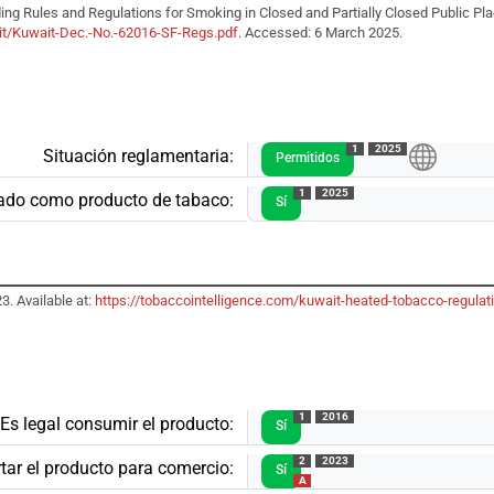
ing Rules and Regulations for Smoking in Closed and Partially Closed Public Plac
ait/Kuwait-Dec.-No.-62016-SF-Regs.pdf
. Accessed: 6 March 2025.
1
2025
Situación reglamentaria:
Permitidos
1
2025
ado como producto de tabaco:
Sí
3. Available at:
https://tobaccointelligence.com/kuwait-heated-tobacco-regulati
1
2016
Es legal consumir el producto:
Sí
2
2023
tar el producto para comercio:
Sí
A