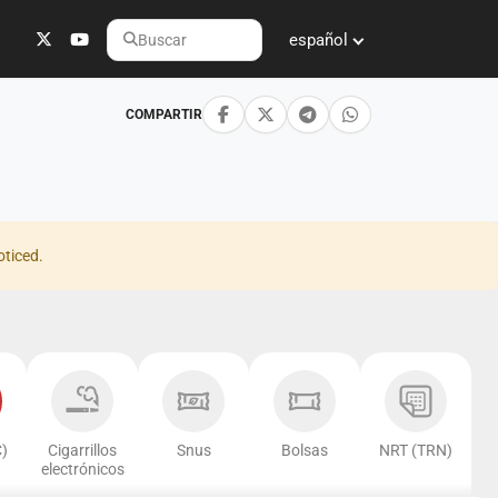
español
Buscar
COMPARTIR
oticed.
)
Cigarrillos
Snus
Bolsas
NRT (TRN)
electrónicos