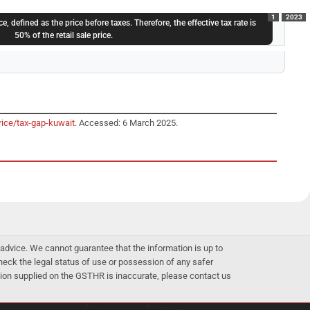
1
2023
ice, defined as the price before taxes. Therefore, the effective tax rate is
50% of the retail sale price.
rice/tax-gap-kuwait
. Accessed: 6 March 2025.
advice. We cannot guarantee that the information is up to
 check the legal status of use or possession of any safer
mation supplied on the GSTHR is inaccurate, please contact us