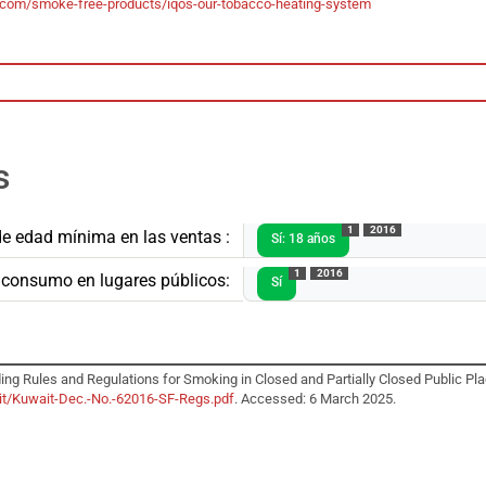
.com/smoke-free-products/iqos-our-tobacco-heating-system
s
1
2016
de edad mínima en las ventas :
Sí: 18 años
1
2016
l consumo en lugares públicos:
Sí
ing Rules and Regulations for Smoking in Closed and Partially Closed Public Plac
ait/Kuwait-Dec.-No.-62016-SF-Regs.pdf
. Accessed: 6 March 2025.