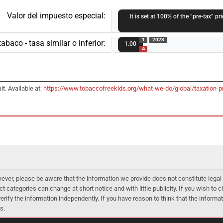
Valor del impuesto especial:
It is set at 100% of the “pre-tax” pr
1
2023
baco - tasa similar o inferior:
1.00
A
. Available at:
https://www.tobaccofreekids.org/what-we-do/global/taxation-p
er, please be aware that the information we provide does not constitute legal 
ct categories can change at short notice and with little publicity. If you wish to
 verify the information independently. If you have reason to think that the infor
s.