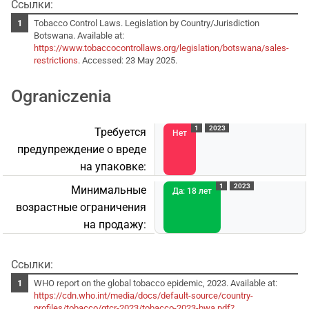
Ссылки:
Tobacco Control Laws. Legislation by Country/Jurisdiction
Botswana. Available at:
https://www.tobaccocontrollaws.org/legislation/botswana/sales-
restrictions
. Accessed: 23 May 2025.
Ograniczenia
1
2023
Требуется
Нет
предупреждение о вреде
на упаковке:
1
2023
Минимальные
Да: 18 лет
возрастные ограничения
на продажу:
Ссылки:
WHO report on the global tobacco epidemic, 2023. Available at:
https://cdn.who.int/media/docs/default-source/country-
profiles/tobacco/gtcr-2023/tobacco-2023-bwa.pdf?