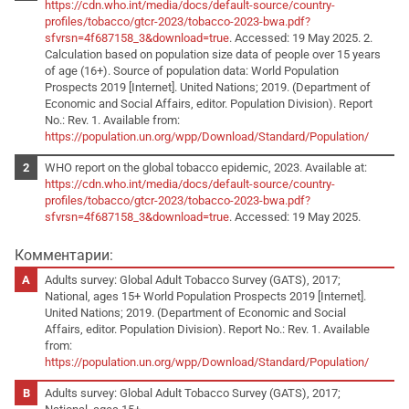
https://cdn.who.int/media/docs/default-source/country-
profiles/tobacco/gtcr-2023/tobacco-2023-bwa.pdf?
sfvrsn=4f687158_3&download=true
. Accessed: 19 May 2025. 2.
Calculation based on population size data of people over 15 years
of age (16+). Source of population data: World Population
Prospects 2019 [Internet]. United Nations; 2019. (Department of
Economic and Social Affairs, editor. Population Division). Report
No.: Rev. 1. Available from:
https://population.un.org/wpp/Download/Standard/Population/
WHO report on the global tobacco epidemic, 2023. Available at:
https://cdn.who.int/media/docs/default-source/country-
profiles/tobacco/gtcr-2023/tobacco-2023-bwa.pdf?
sfvrsn=4f687158_3&download=true
. Accessed: 19 May 2025.
Комментарии:
Adults survey: Global Adult Tobacco Survey (GATS), 2017;
National, ages 15+ World Population Prospects 2019 [Internet].
United Nations; 2019. (Department of Economic and Social
Affairs, editor. Population Division). Report No.: Rev. 1. Available
from:
https://population.un.org/wpp/Download/Standard/Population/
Adults survey: Global Adult Tobacco Survey (GATS), 2017;