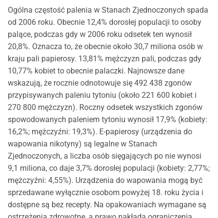
Ogólna częstość palenia w Stanach Zjednoczonych spada
od 2006 roku. Obecnie 12,4% dorosłej populacji to osoby
palące, podczas gdy w 2006 roku odsetek ten wynosił
20,8%. Oznacza to, że obecnie około 30,7 miliona osób w
kraju pali papierosy. 13,81% mężczyzn pali, podczas gdy
10,77% kobiet to obecnie palaczki. Najnowsze dane
wskazują, że rocznie odnotowuje się 492 438 zgonów
przypisywanych paleniu tytoniu (około 221 600 kobiet i
270 800 mężczyzn). Roczny odsetek wszystkich zgonów
spowodowanych paleniem tytoniu wynosił 17,9% (kobiety:
16,2%; mężczyźni: 19,3%). E-papierosy (urządzenia do
wapowania nikotyny) są legalne w Stanach
Zjednoczonych, a liczba osób sięgających po nie wynosi
9,1 miliona, co daje 3,7% dorosłej populacji (kobiety: 2,77%;
mężczyźni: 4,55%). Urządzenia do wapowania mogą być
sprzedawane wyłącznie osobom powyżej 18. roku życia i
dostępne są bez recepty. Na opakowaniach wymagane są
ostrzeżenia zdrowotne, a prawo nakłada ograniczenia