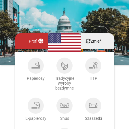
Profil
Zmień
Papierosy
Tradycyjne
HTP
wyroby
bezdymne
E-papierosy
Snus
Szaszetki