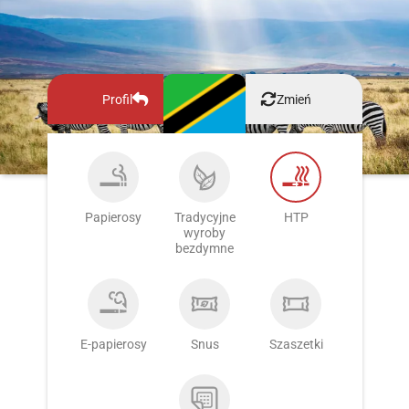
Profil
Zmień
Papierosy
Tradycyjne
HTP
wyroby
bezdymne
E-papierosy
Snus
Szaszetki