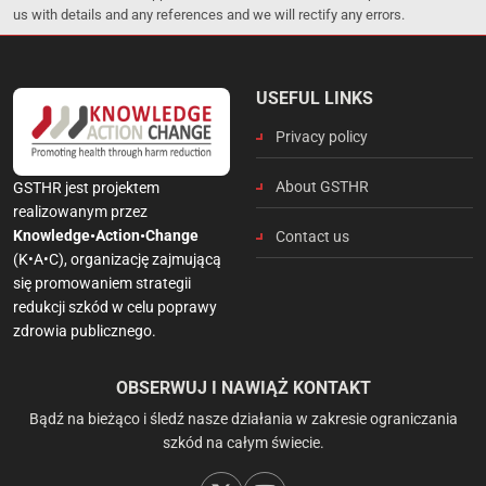
us with details and any references and we will rectify any errors.
USEFUL LINKS
Privacy policy
About GSTHR
GSTHR jest projektem
realizowanym przez
Knowledge•Action•Change
Contact us
(K•A•C), organizację zajmującą
się promowaniem strategii
redukcji szkód w celu poprawy
zdrowia publicznego.
OBSERWUJ I NAWIĄŻ KONTAKT
Bądź na bieżąco i śledź nasze działania w zakresie ograniczania
szkód na całym świecie.