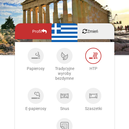
Profil
Zmień
Papierosy
Tradycyjne
HTP
wyroby
bezdymne
E-papierosy
Snus
Szaszetki