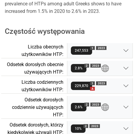
prevalence of HTPs among adult Greeks shows to have
increased from 1.5% in 2020 to 2.6% in 2023.
Częstość występowania
Liczba obecnych
1
2023
247,553
użytkowników HTP:
Odsetek dorosłych obecnie
2
2023
2.8%
używających HTP:
Liczba codziennych
1
2023
229,870
użytkowników HTP:
A
Odsetek dorosłych
2
2023
codziennie używających
2.6%
HTP:
Odsetek dorosłych, którzy
2
2023
10%
kiedykolwiek używali HTP: