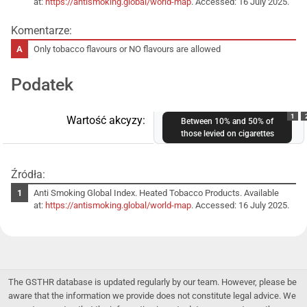
at:
https://antismoking.global/world-map
. Accessed: 16 July 2025.
Komentarze:
Only tobacco flavours or NO flavours are allowed
Podatek
1
Wartość akcyzy:
Between 10% and 50% of
those levied on cigarettes
Źródła:
Anti Smoking Global Index. Heated Tobacco Products. Available
at:
https://antismoking.global/world-map
. Accessed: 16 July 2025.
The GSTHR database is updated regularly by our team. However, please be
aware that the information we provide does not constitute legal advice. We