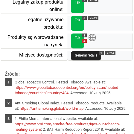
2
2024
Legalny zakup produktu
Tak
online:
2
2024
Legalne używanie
Tak
produktu:
3
Produkty są wprowadzane
Tak
A
na rynek:
2
2024
Miejsce dostępności:
General retails
Źródła:
Global Tobacco Control. Heated Tobacco. Available at:
https://www.globaltobaccocontrol.org/en/policy-scan/heated-
tobacco/countries?country=484
. Accessed: 10 July 2025.
Anti Smoking Global Index. Heated Tobacco Products. Available
at:
https://antismoking.global/world-map
. Accessed: 16 July 2025.
1. Philip Morris International website. Available at:
https://www.pmi.com/smoke-free-products/iqos-our-tobacco-
heating-system
; 2. BAT Harm Reduction Report 2018. Available at: