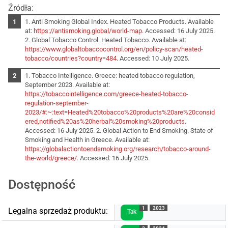
Źródła:
1. Anti Smoking Global Index. Heated Tobacco Products. Available
at:
https://antismoking.global/world-map
. Accessed: 16 July 2025.
2. Global Tobacco Control. Heated Tobacco. Available at:
https://www.globaltobaccocontrol.org/en/policy-scan/heated-
tobacco/countries?country=484
. Accessed: 10 July 2025.
1. Tobacco Intelligence. Greece: heated tobacco regulation,
September 2023. Available at:
https://tobaccointelligence.com/greece-heated-tobacco-
regulation-september-
2023/#:~:text=Heated%20tobacco%20products%20are%20consid
ered,notified%20as%20herbal%20smoking%20products
.
Accessed: 16 July 2025. 2. Global Action to End Smoking. State of
Smoking and Health in Greece. Available at:
https://globalactiontoendsmoking.org/research/tobacco-around-
the-world/greece/
. Accessed: 16 July 2025.
Dostępność
1
2023
Legalna sprzedaż produktu:
Tak