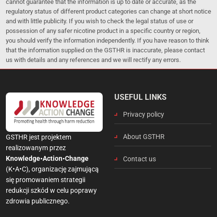
cannot guarantee that the information is up to date or accurate, as the
regulatory status of different product categories can change at short notice
and with little publicity. If you wish to check the legal status of use or
possession of any safer nicotine product in a specific country or region,
you should verify the information independently. If you have reason to think
that the information supplied on the GSTHR is inaccurate, please contact
us with details and any references and we will rectify any errors.
USEFUL LINKS
Privacy policy
About GSTHR
GSTHR jest projektem
realizowanym przez
Knowledge•Action•Change
Contact us
(K•A•C), organizację zajmującą
się promowaniem strategii
redukcji szkód w celu poprawy
zdrowia publicznego.