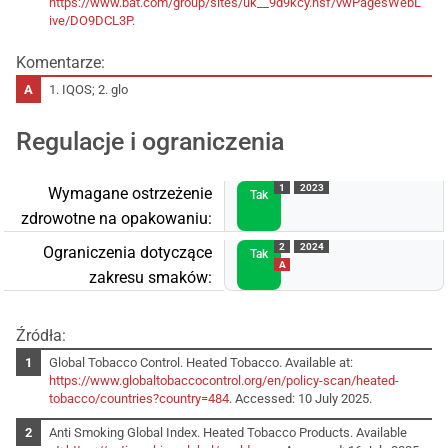
https://www.bat.com/group/sites/uk__9d9kcy.nsf/vwPagesWebL
ive/DO9DCL3P
.
Komentarze:
1. IQOS; 2. glo
Regulacje i ograniczenia
1
2023
Wymagane ostrzeżenie
Tak
zdrowotne na opakowaniu:
2
2024
Ograniczenia dotyczące
Tak
A
zakresu smaków:
Źródła:
Global Tobacco Control. Heated Tobacco. Available at:
https://www.globaltobaccocontrol.org/en/policy-scan/heated-
tobacco/countries?country=484
. Accessed: 10 July 2025.
Anti Smoking Global Index. Heated Tobacco Products. Available