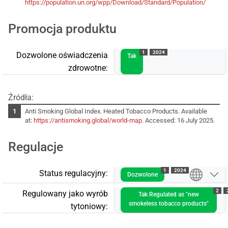
https://population.un.org/wpp/Download/Standard/Population/
Promocja produktu
1
2024
Dozwolone oświadczenia
Tak
zdrowotne:
Źródła:
Anti Smoking Global Index. Heated Tobacco Products. Available
at:
https://antismoking.global/world-map
. Accessed: 16 July 2025.
Regulacje
1
2024
Status regulacyjny:
Dozwolone
2
Regulowany jako wyrób
Tak Regulated as "new
smokeless tobacco products"
tytoniowy: