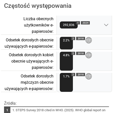
Częstość występowania
Liczba obecnych
1
2024
użytkowników e-
292,836
papierosów:
2
2018
Odsetek dorosłych obecnie
2.2%
używających e-papierosów:
2
2018
Odsetek dorosłych kobiet
4.8%
obecnie używających e-
papierosów:
2
2018
Odsetek dorosłych
1.7%
mężczyzn obecnie
używających e-papierosów:
Źródła:
1. STEPS Survey 2018 cited in WHO. (2025). WHO global report on