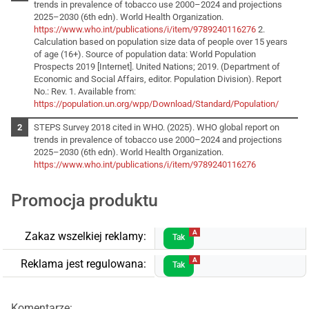
trends in prevalence of tobacco use 2000–2024 and projections
2025–2030 (6th edn). World Health Organization.
https://www.who.int/publications/i/item/9789240116276
2.
Calculation based on population size data of people over 15 years
of age (16+). Source of population data: World Population
Prospects 2019 [Internet]. United Nations; 2019. (Department of
Economic and Social Affairs, editor. Population Division). Report
No.: Rev. 1. Available from:
https://population.un.org/wpp/Download/Standard/Population/
STEPS Survey 2018 cited in WHO. (2025). WHO global report on
trends in prevalence of tobacco use 2000–2024 and projections
2025–2030 (6th edn). World Health Organization.
https://www.who.int/publications/i/item/9789240116276
Promocja produktu
A
Zakaz wszelkiej reklamy:
Tak
A
Reklama jest regulowana:
Tak
Komentarze: