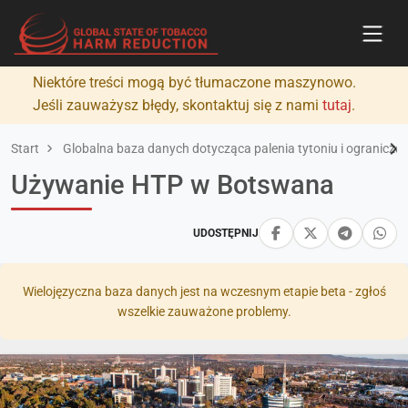
Niektóre treści mogą być tłumaczone maszynowo.
Jeśli zauważysz błędy, skontaktuj się z nami
tutaj
.
Start
Globalna baza danych dotycząca palenia tytoniu i ograniczan
Używanie HTP w Botswana
UDOSTĘPNIJ
Wielojęzyczna baza danych jest na wczesnym etapie beta - zgłoś
wszelkie zauważone problemy.