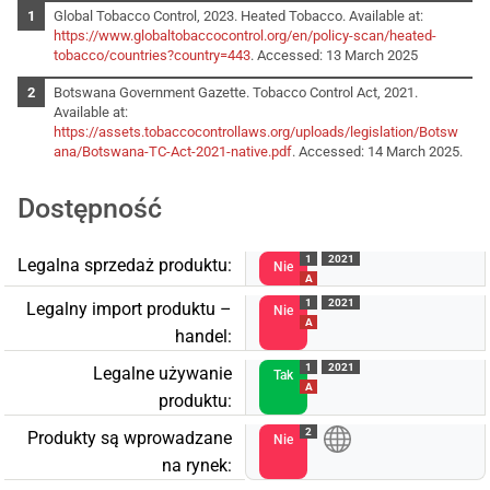
Global Tobacco Control, 2023. Heated Tobacco. Available at:
https://www.globaltobaccocontrol.org/en/policy-scan/heated-
tobacco/countries?country=443
. Accessed: 13 March 2025
Botswana Government Gazette. Tobacco Control Act, 2021.
Available at:
https://assets.tobaccocontrollaws.org/uploads/legislation/Botsw
ana/Botswana-TC-Act-2021-native.pdf
. Accessed: 14 March 2025.
Dostępność
1
2021
Legalna sprzedaż produktu:
Nie
A
1
2021
Legalny import produktu –
Nie
A
handel:
1
2021
Legalne używanie
Tak
A
produktu:
2
Produkty są wprowadzane
Nie
na rynek: