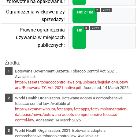
zdrowotne na opakowaniu:
2
2021
Ograniczenia wiekowe przy
Tak: 21 lat
sprzedaży:
3
2021
Prawne ograniczenia
Tak
używania w miejscach
publicznych:
Źródła:
Botswana Government Gazette. Tobacco Control Act, 2021.
Available at:
https://assets.tobaccocontrollaws.org/uploads/legislation/Botsw
ana/Botswana-TC-Act-2021-native.pdf
. Accessed: 14 March 2025.
World Health Organization. Botswana adopts a comprehensive
tobacco control law. Available at:
https://extranet.who.int/fctcapps/fctcapps/fctc/implementation-
database/news/botswana-adopts-comprehensive-tobacco-
control-law
. Accessed: 14 March 2025.
World Health Organization, 2021. Botswana adopts a
comprehensive tobacco control law. Available at: