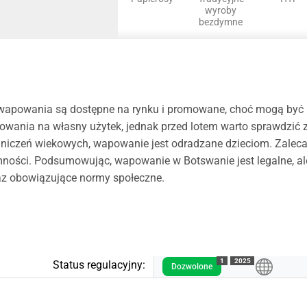
wyroby
bezdymne
wapowania są dostępne na rynku i promowane, choć mogą być m
ania na własny użytek, jednak przed lotem warto sprawdzić za
iczeń wiekowych, wapowanie jest odradzane dzieciom. Zaleca 
emności. Podsumowując, wapowanie w Botswanie jest legalne, 
az obowiązujące normy społeczne.
1
2025
Status regulacyjny:
Dozwolone