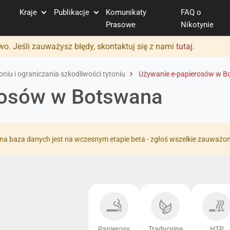
Kraje
Publikacje
Komunikaty
FAQ o
Prasowe
Nikotynie
o. Jeśli zauważysz błędy, skontaktuj się z nami
tutaj
.
niu i ograniczania szkodliwości tytoniu
Używanie e-papierosów w B
rosów w Botswana
na baza danych jest na wczesnym etapie beta - zgłoś wszelkie zauważo
Papierosy
Tradycyjne
HTP