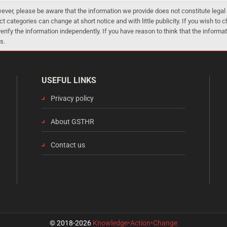
er, please be aware that the information we provide does not constitute legal 
ct categories can change at short notice and with little publicity. If you wish to
 verify the information independently. If you have reason to think that the infor
s.
USEFUL LINKS
Privacy policy
About GSTHR
Contact us
© 2018-2026
Knowledge•Action•Change