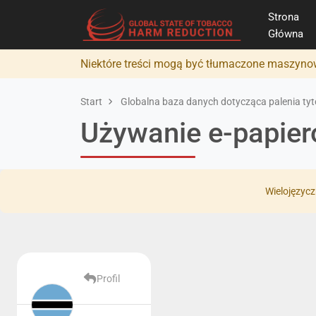
Strona
Główna
Niektóre treści mogą być tłumaczone maszynow
Start
Globalna baza danych dotycząca palenia tyto
Używanie e-papie
Wielojęzycz
Profil