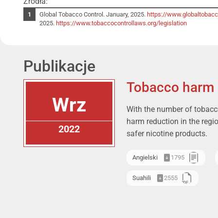
Źródła:
Global Tobacco Control. January, 2025.
https://www.globaltobacc
2025.
https://www.tobaccocontrollaws.org/legislation
Publikacje
Tobacco harm r
Wrz
With the number of tobacco
harm reduction in the regi
2022
safer nicotine products.
Angielski
1795
Suahili
2555