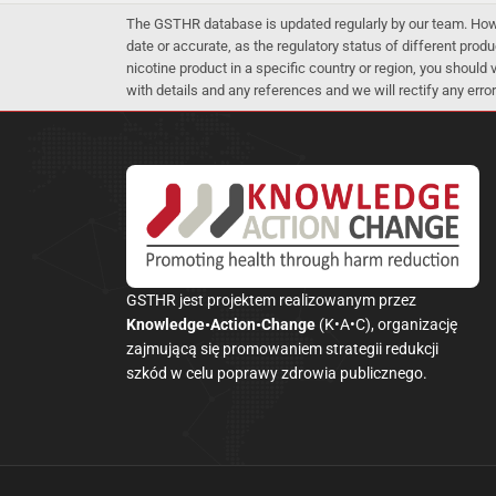
The GSTHR database is updated regularly by our team. Howev
date or accurate, as the regulatory status of different produ
nicotine product in a specific country or region, you should
with details and any references and we will rectify any error
GSTHR jest projektem realizowanym przez
Knowledge•Action•Change
(K•A•C), organizację
zajmującą się promowaniem strategii redukcji
szkód w celu poprawy zdrowia publicznego.