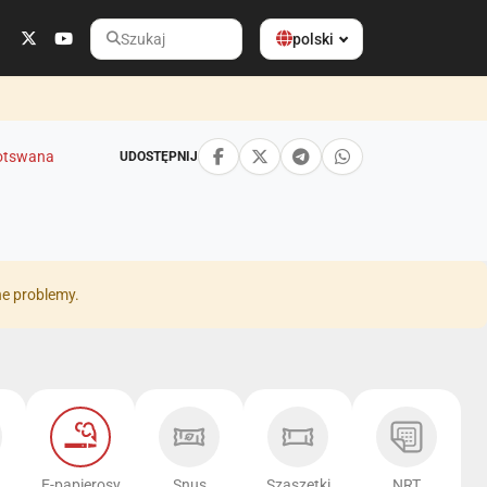
polski
Szukaj
otswana
UDOSTĘPNIJ
ne problemy.
E-papierosy
Snus
Szaszetki
NRT