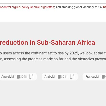
ocontrol.org/en/policy-scan/e-cigarettes
; Anti smoking global. January, 2025.
h
eduction in Sub-Saharan Africa
 users across the continent set to rise by 2025, we look at the c
on, assessing the progress made so far and the obstacles preven
Angielski
3098
Arabski
3011
Francuski