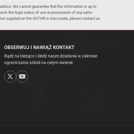
advice. We cannot guarantee that the information is up to
 check the legal status of use or possession of any safer
mation supplied on the GSTHR is inaccurate, please contact us
OBSERWUJ I NAWIĄŻ KONTAKT
Bądź na bieżąco i śledź nasze działania w zakresie
ograniczania szkód na całym świecie.