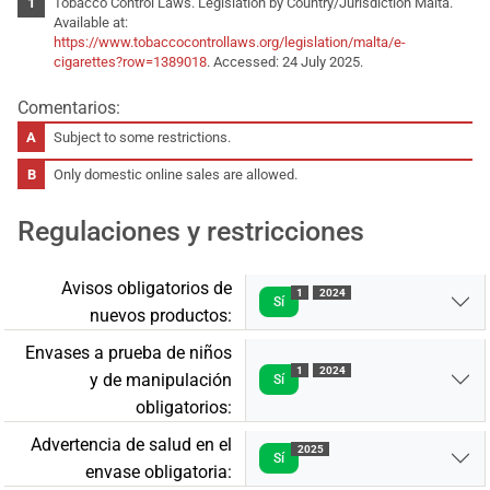
Tobacco Control Laws. Legislation by Country/Jurisdiction Malta.
Available at:
https://www.tobaccocontrollaws.org/legislation/malta/e-
cigarettes?row=1389018
. Accessed: 24 July 2025.
Comentarios:
Subject to some restrictions.
Only domestic online sales are allowed.
Regulaciones y restricciones
Avisos obligatorios de
1
2024
Sí
nuevos productos:
Envases a prueba de niños
1
2024
y de manipulación
Sí
obligatorios:
Advertencia de salud en el
2025
Sí
envase obligatoria: