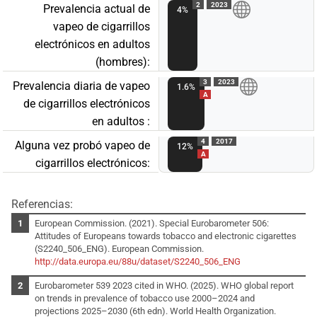
2
2023
Prevalencia actual de
4%
vapeo de cigarrillos
electrónicos en adultos
(hombres):
3
2023
Prevalencia diaria de vapeo
1.6%
A
de cigarrillos electrónicos
en adultos :
4
2017
Alguna vez probó vapeo de
12%
A
cigarrillos electrónicos:
Referencias:
European Commission. (2021). Special Eurobarometer 506:
Attitudes of Europeans towards tobacco and electronic cigarettes
(S2240_506_ENG). European Commission.
http://data.europa.eu/88u/dataset/S2240_506_ENG
Eurobarometer 539 2023 cited in WHO. (2025). WHO global report
on trends in prevalence of tobacco use 2000–2024 and
projections 2025–2030 (6th edn). World Health Organization.