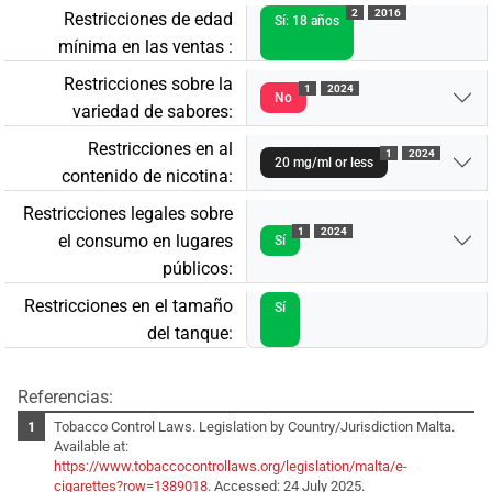
2
2016
Restricciones de edad
Sí: 18 años
mínima en las ventas :
Restricciones sobre la
1
2024
No
variedad de sabores:
Restricciones en al
1
2024
20 mg/ml or less
contenido de nicotina:
Restricciones legales sobre
1
2024
el consumo en lugares
Sí
públicos:
Restricciones en el tamaño
Sí
del tanque:
Referencias:
Tobacco Control Laws. Legislation by Country/Jurisdiction Malta.
Available at:
https://www.tobaccocontrollaws.org/legislation/malta/e-
cigarettes?row=1389018
. Accessed: 24 July 2025.