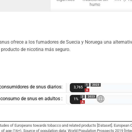
humo
us ofrece a los fumadores de Suecia y Noruega una alternativa 
 producto de nicotina más seguro.
1
2023
onsumidores de snus diarios:
3,765
A
2
2023
e consumo de snus en adultos :
1%
A
itudes of Europeans towards tobacco and related products [Dataset]. Europea
s of age (16+). Source of population data: World Population Prospects 2019 [Int