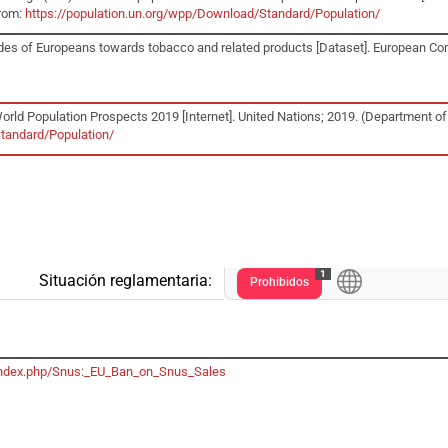
from:
https://population.un.org/wpp/Download/Standard/Population/
udes of Europeans towards tobacco and related products [Dataset]. European C
ld Population Prospects 2019 [Internet]. United Nations; 2019. (Department of E
tandard/Population/
1
Situación reglamentaria:
Prohibidos
g/index.php/Snus:_EU_Ban_on_Snus_Sales