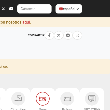
español
Buscar
 con nosotros
aquí
.
COMPARTIR
oticed.
)
Cigarrillos
Snus
Bolsas
NRT (TRN)