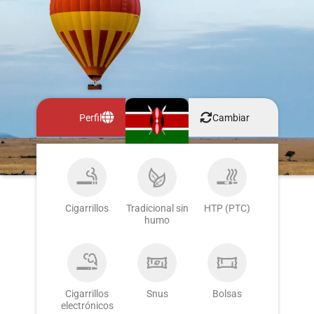
Perfil
Cambiar
Cigarrillos
Tradicional sin
HTP (PTC)
humo
Cigarrillos
Snus
Bolsas
electrónicos