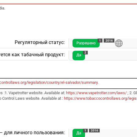
dia.
1
2016
Регуляторный статус:
Разрешено
2
ется как табачный продукт:
Да
ontrollaws.org/legislation/country/el-salvador/summary
.
 :1. Vapetrotter website. Available at:
https://www.vapetrotter.com/laws/
; 2. G
 Control Laws website. Available at :
https://www.tobaccocontrollaws.org/legis
1
2016
— для личного пользования:
Да