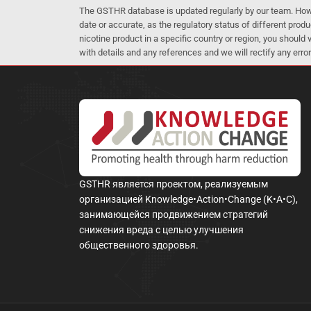
The GSTHR database is updated regularly by our team. Howev
date or accurate, as the regulatory status of different produ
nicotine product in a specific country or region, you should
with details and any references and we will rectify any error
GSTHR является проектом, реализуемым
организацией Knowledge•Action•Change (K•A•C),
занимающейся продвижением стратегий
снижения вреда с целью улучшения
общественного здоровья.