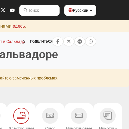
Русский
Поиск
с нами
здесь
.
т в Сальвадоре
ПОДЕЛИТЬСЯ
Сальвадоре
айте о замеченных проблемах.
ы
Электронные
Снюс
Никотиновые
Никотин-