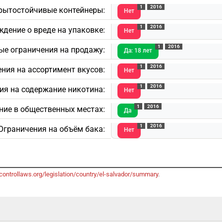
1
2016
рытостойчивые контейнеры:
Нет
1
2016
ждение о вреде на упаковке:
Нет
1
2016
е ограничения на продажу:
Да: 18 лет
1
2016
ния на ассортимент вкусов:
Нет
1
2016
ия на содержание никотина:
Нет
1
2016
ние в общественных местах:
Да
1
2016
Ограничения на объём бака:
Нет
ontrollaws.org/legislation/country/el-salvador/summary
.