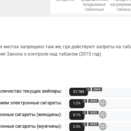
бездымные
нагреваем
табачные
табака
 местах запрещено там же, где действуют запреты на таб
я Закона о контроле над табаком (2015 год).
1
2024
оличество текущих вейперы:
57,789
2
2022
нием электронные сигареты:
1.2%
2
2022
онные сигареты (женщины):
0.1%
2
2022
онные сигареты (мужчины):
2.5%