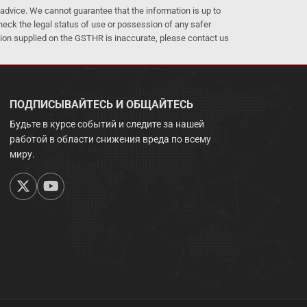
advice. We cannot guarantee that the information is up to
 check the legal status of use or possession of any safer
mation supplied on the GSTHR is inaccurate, please contact us
ПОДПИСЫВАЙТЕСЬ И ОБЩАЙТЕСЬ
Будьте в курсе событий и следите за нашей
работой в области снижения вреда по всему
миру.