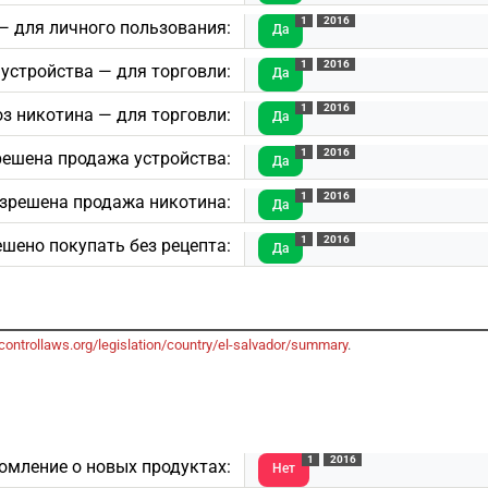
1
2016
— для личного пользования:
Да
1
2016
устройства — для торговли:
Да
1
2016
з никотина — для торговли:
Да
1
2016
ешена продажа устройства:
Да
1
2016
зрешена продажа никотина:
Да
1
2016
шено покупать без рецепта:
Да
ontrollaws.org/legislation/country/el-salvador/summary
.
1
2016
омление о новых продуктах:
Нет