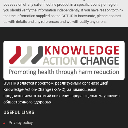
possession of any safer nicotine product in a specific country or region,
you should verify the information independently. If you have reason to think
that the information supplied on the GSTHR is inaccurate, please contact
us with details and any references and we will rectify any errors.
GSTHR является проектом, реализуемым организацией
Knowledge•Action•Change (K•A•C), занимающейся
продвижением стратегий снижения вреда с целью улучшения
общественного здоровья.
USEFUL LINKS
Privacy policy