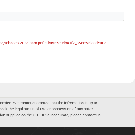
-2023/tobacco-2023-nam.pdf?sfvrsn=c0db41f2_3&download=true
.
advice. We cannot guarantee that the information is up to
 check the legal status of use or possession of any safer
mation supplied on the GSTHR is inaccurate, please contact us