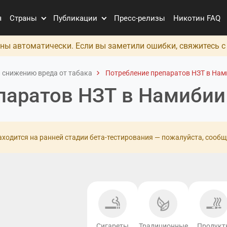
я
Страны
Публикации
Пресс-релизы
Никотин FAQ
ны автоматически. Если вы заметили ошибки, свяжитесь 
 снижению вреда от табака
Потребление препаратов НЗТ в Нам
паратов НЗТ в Намибии
ходится на ранней стадии бета-тестирования — пожалуйста, сообщ
Сигареты
Традиционные
Продукт