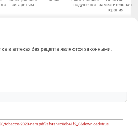
ого
сигаретым
подушечки
заместительная
терапия
пка в аптеках без рецепта являются законными.
-2023/tobacco-2023-nam.pdf?sfvrsn=c0db41f2_3&download=true
.