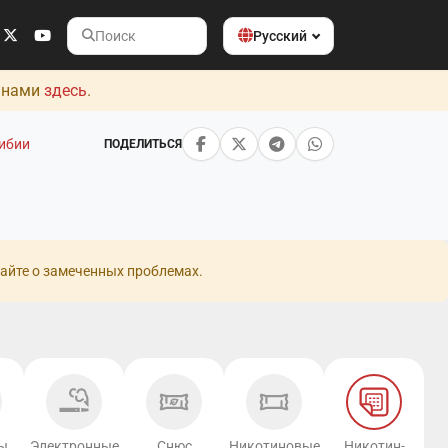
Русский
Поиск
с нами
здесь
.
ибии
ПОДЕЛИТЬСЯ
айте о замеченных проблемах.
ы
Электронные
Снюс
Никотиновые
Никотин-