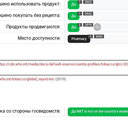
1
2022
шено использовать продукт:
Да
1
2022
шено покупать без рецепта:
Да
2
2019
Продукты продвигаются:
Да
1
2022
Место доступности:
Pharmacy
ttps://cdn.who.int/media/docs/default-source/country-profiles/tobacco/gtcr
who.int/tobacco/global_report/en/
(2019).
а со стороны госведомств:
Да NRT is not on the country's essenti