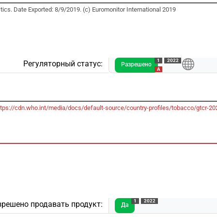
ics. Date Exported: 8/9/2019. (c) Euromonitor International 2019
1
2022
Регуляторный статус:
Разрешено
A
ttps://cdn.who.int/media/docs/default-source/country-profiles/tobacco/gtcr
1
2022
зрешено продавать продукт:
Да