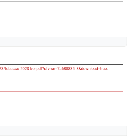
-2023/tobacco-2023-kor.pdf?sfvrsn=7a688835_3&download=true
.