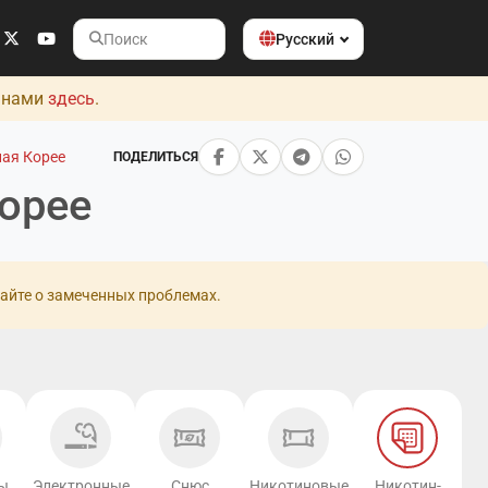
Русский
Поиск
с нами
здесь
.
ая Корее
ПОДЕЛИТЬСЯ
орее
айте о замеченных проблемах.
ы
Электронные
Снюс
Никотиновые
Никотин-