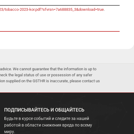
-2023/tobacco-2023-kor.pdf?sfvrsn=7a688835_3&download=true
.
advice. We cannot guarantee that the information is up to
 check the legal status of use or possession of any safer
mation supplied on the GSTHR is inaccurate, please contact us
ПОДПИСЫВАЙТЕСЬ И ОБЩАЙТЕСЬ
Будьте в курсе событий и следите за нашей
работой в области снижения вреда по всему
миру.