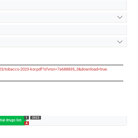
-2023/tobacco-2023-kor.pdf?sfvrsn=7a688835_3&download=true
.
1
2022
al drugs list.
A