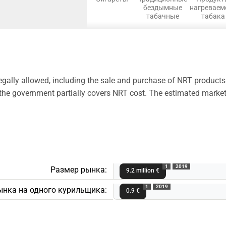
бездымные
нагреваем
табачные
табака
egally allowed, including the sale and purchase of NRT product
ut the government partially covers NRT cost. The estimated marke
1
2019
Размер рынка:
9.2 million €
1
2019
ынка на одного курильщика:
0.9 €