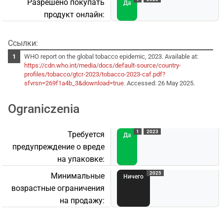
Разрешено покупать
Да
продукт онлайн:
Ссылки:
WHO report on the global tobacco epidemic, 2023. Available at:
https://cdn.who.int/media/docs/default-source/country-
profiles/tobacco/gtcr-2023/tobacco-2023-caf.pdf?
sfvrsn=269f1a4b_3&download=true
. Accessed: 26 May 2025.
Ograniczenia
1
2023
Требуется
Да
предупреждение о вреде
на упаковке:
A
2025
Минимальные
Ничего
возрастные ограничения
на продажу: