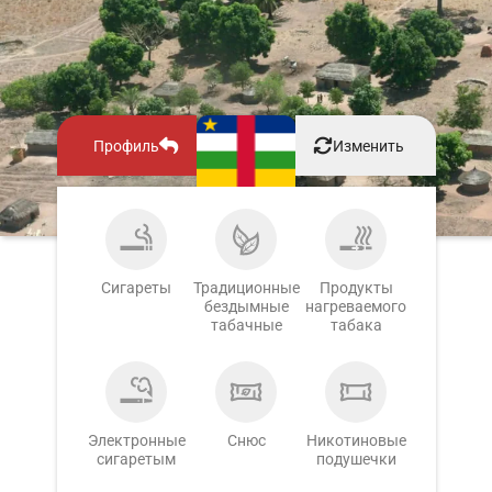
Профиль
Изменить
Сигареты
Традиционные
Продукты
бездымные
нагреваемого
табачные
табака
Электронные
Снюс
Никотиновые
сигаретым
подушечки