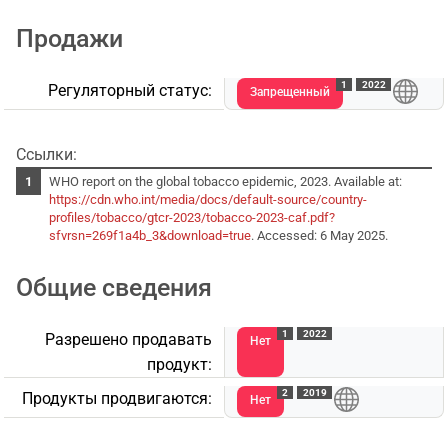
Продажи
1
2022
Регуляторный статус:
Запрещенный
Ссылки:
WHO report on the global tobacco epidemic, 2023. Available at:
https://cdn.who.int/media/docs/default-source/country-
profiles/tobacco/gtcr-2023/tobacco-2023-caf.pdf?
sfvrsn=269f1a4b_3&download=true
. Accessed: 6 May 2025.
Общие сведения
1
2022
Разрешено продавать
Нет
продукт:
2
2019
Продукты продвигаются:
Нет