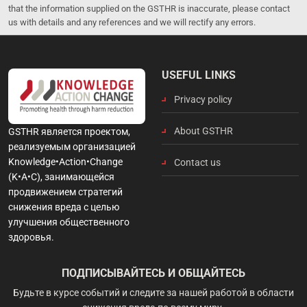
that the information supplied on the GSTHR is inaccurate, please contact
us with details and any references and we will rectify any errors.
USEFUL LINKS
Privacy policy
About GSTHR
GSTHR является проектом,
реализуемым организацией
Knowledge•Action•Change
Contact us
(K•A•C), занимающейся
продвижением стратегий
снижения вреда с целью
улучшения общественного
здоровья.
ПОДПИСЫВАЙТЕСЬ И ОБЩАЙТЕСЬ
Будьте в курсе событий и следите за нашей работой в области