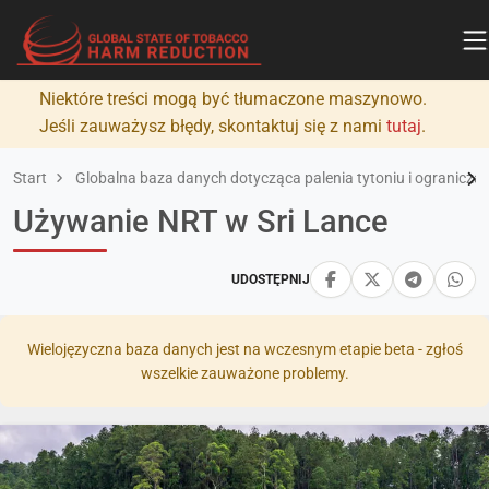
Niektóre treści mogą być tłumaczone maszynowo.
Jeśli zauważysz błędy, skontaktuj się z nami
tutaj
.
Start
Globalna baza danych dotycząca palenia tytoniu i ograniczan
Używanie NRT w Sri Lance
UDOSTĘPNIJ
Wielojęzyczna baza danych jest na wczesnym etapie beta - zgłoś
wszelkie zauważone problemy.