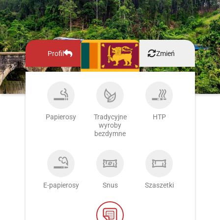
Profil
Zmień
Papierosy
Tradycyjne
HTP
wyroby
bezdymne
E-papierosy
Snus
Szaszetki