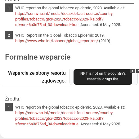
WHO report on the global tobacco epidemic, 2023. Available at:
https://cdn.who.int/media/docs/default-source/country-
profiles/tobacco/gtcr-2023/tobacco-2023-lka.pdf?
sfvrsn=6a3d75ad_3&download=true
. Accessed: 6 May 2025.
WHO Report on the Global Tobacco Epidemic 2019.
https://www.who.int/tobacco/global_report/en/
(2019).
Formalne wsparcie
1
Wsparcie ze strony resortu
NRT is not on the country's
essential drugs list.
rządowego:
Źródła:
WHO report on the global tobacco epidemic, 2023. Available at:
https://cdn.who.int/media/docs/default-source/country-
profiles/tobacco/gtcr-2023/tobacco-2023-lka.pdf?
sfvrsn=6a3d75ad_3&download=true
. Accessed: 6 May 2025.