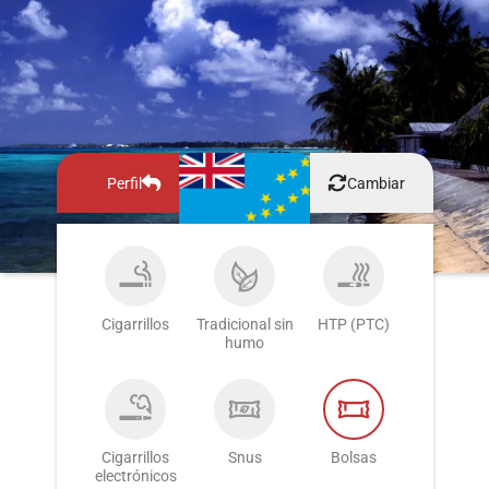
Perfil
Cambiar
Cigarrillos
Tradicional sin
HTP (PTC)
humo
Cigarrillos
Snus
Bolsas
electrónicos