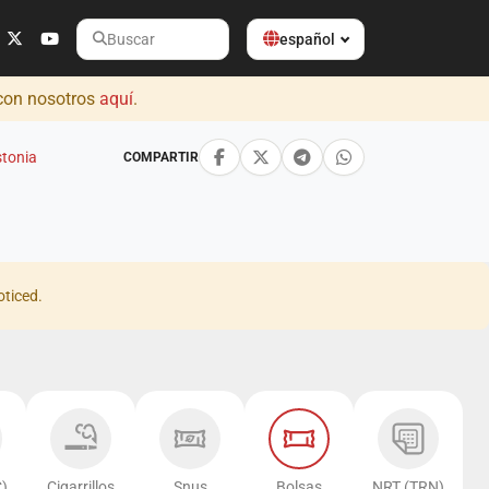
español
Buscar
 con nosotros
aquí
.
stonia
COMPARTIR
oticed.
)
Cigarrillos
Snus
Bolsas
NRT (TRN)