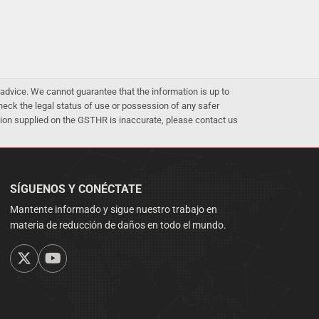
advice. We cannot guarantee that the information is up to
 check the legal status of use or possession of any safer
mation supplied on the GSTHR is inaccurate, please contact us
SÍGUENOS Y CONÉCTATE
Mantente informado y sigue nuestro trabajo en
materia de reducción de daños en todo el mundo.