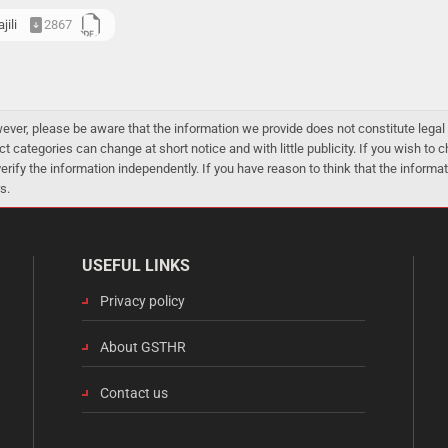
jili
2867
er, please be aware that the information we provide does not constitute legal 
ct categories can change at short notice and with little publicity. If you wish to
 verify the information independently. If you have reason to think that the infor
s.
USEFUL LINKS
Privacy policy
About GSTHR
Contact us