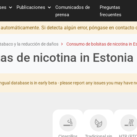
íses
Publicaciones
Comunicados de
Preguntas
prensa
frecuentes
o automáticamente. Si detecta algún error, póngase en contacto
tabaco y la reducción de daños
Consumo de bolsitas de nicotina in E
s de nicotina in Estonia
ingual database is in early beta - please report any issues you may have n
Cigarrillos
Tradicional sin
HTP (PTC