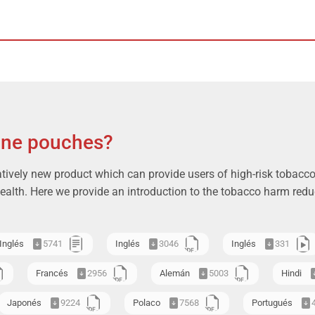
ine pouches?
atively new product which can provide users of high-risk tobacco 
health. Here we provide an introduction to the tobacco harm reduc
Inglés
5741
Inglés
3046
Inglés
331
Francés
2956
Alemán
5003
Hindi
Japonés
9224
Polaco
7568
Portugués