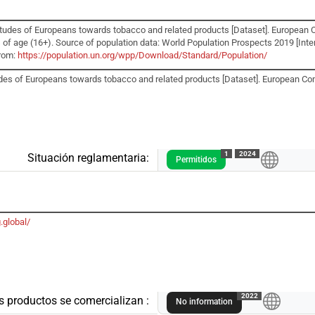
itudes of Europeans towards tobacco and related products [Dataset]. Europea
s of age (16+). Source of population data: World Population Prospects 2019 [Int
from:
https://population.un.org/wpp/Download/Standard/Population/
udes of Europeans towards tobacco and related products [Dataset]. European C
1
2024
Situación reglamentaria:
Permitidos
.global/
A
2022
s productos se comercializan :
No information