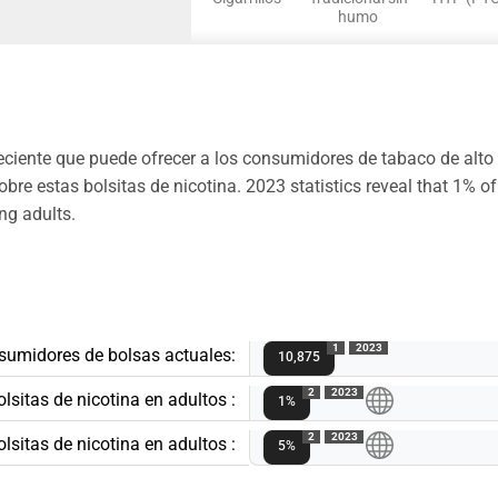
humo
reciente que puede ofrecer a los consumidores de tabaco de alt
re estas bolsitas de nicotina. 2023 statistics reveal that 1% of
ng adults.
1
2023
umidores de bolsas actuales:
10,875
2
2023
sitas de nicotina en adultos :
1%
2
2023
lsitas de nicotina en adultos :
5%