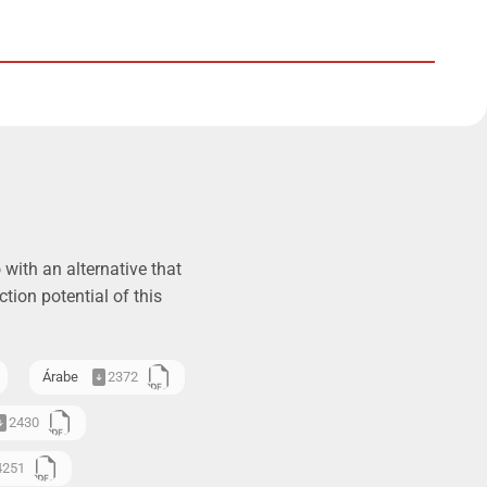
with an alternative that
tion potential of this
Árabe
2372
2430
4251