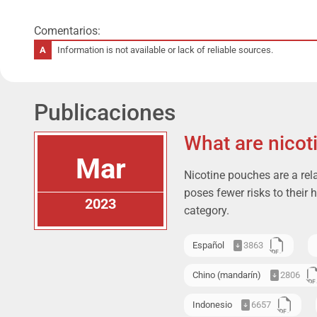
Comentarios:
Information is not available or lack of reliable sources.
Publicaciones
What are nicot
Mar
Nicotine pouches are a rel
poses fewer risks to their 
2023
category.
Español
3863
Chino (mandarín)
2806
Indonesio
6657