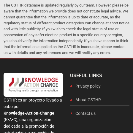
The GSTHR database is updated regularly by our team. However, please be
aware that the information we provide does not constitute legal advice. We
cannot guarantee that the information is up to date or accurate, as the
regulatory status of different product categories can change at short notice
and with little publicity. If you wish to check the legal status of use or
possession of any safer nicotine product in a specific country or region,
you should verify the information independently. If you have reason to think
that the information supplied on the GSTHR is inaccurate, please contact
us with details and any references and we will rectify any errors.
USEFUL LINKS
Privacy policy
About GSTHR
GSTHR es un proyecto llevado a
cabo por
Knowledge•Action•Change
Contact us
(K•A•C), una organización
dedicada a la promoción de
estrategias de reducción de