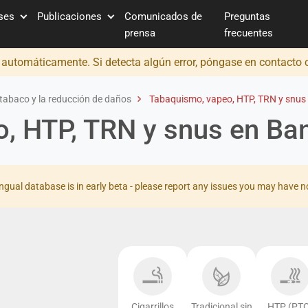
íses
Publicaciones
Comunicados de
Preguntas
prensa
frecuentes
o automáticamente. Si detecta algún error, póngase en contacto
tabaco y la reducción de daños
Tabaquismo, vapeo, HTP, TRN y snus
, HTP, TRN y snus en Ba
ingual database is in early beta - please report any issues you may have n
Cigarrillos
Tradicional sin
HTP (PTC