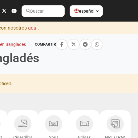
español
Buscar
 con nosotros
aquí
.
 en Bangladés
COMPARTIR
ngladés
oticed.
)
Cigarrillos
Snus
Bolsas
NRT (TRN)