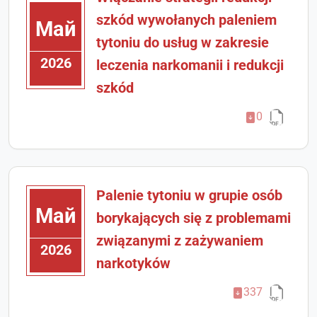
szkód wywołanych paleniem
Май
tytoniu do usług w zakresie
2026
leczenia narkomanii i redukcji
szkód
0
Palenie tytoniu w grupie osób
Май
borykających się z problemami
związanymi z zażywaniem
2026
narkotyków
337