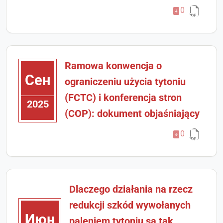
0
Ramowa konwencja o
Сен
ograniczeniu użycia tytoniu
(FCTC) i konferencja stron
2025
(COP): dokument objaśniający
0
Dlaczego działania na rzecz
redukcji szkód wywołanych
Июн
paleniem tytoniu są tak