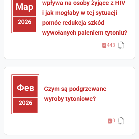
wpływa na osoby żyjące z HIV
Мар
i jak mogłaby w tej sytuacji
2026
pomóc redukcja szkód
wywołanych paleniem tytoniu?
443
Фев
Czym są podgrzewane
wyroby tytoniowe?
2026
0