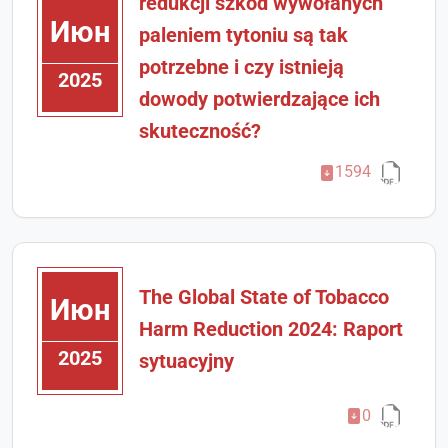
redukcji szkód wywołanych
Июн
paleniem tytoniu są tak
potrzebne i czy istnieją
2025
dowody potwierdzające ich
skuteczność?
1594
The Global State of Tobacco
Июн
Harm Reduction 2024: Raport
2025
sytuacyjny
0