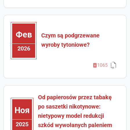
Фев
Czym są podgrzewane
wyroby tytoniowe?
2026
1065
Od papierosów przez tabakę
po saszetki nikotynowe:
Ноя
nietypowy model redukcji
2025
szkód wywołanych paleniem