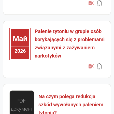
0
Palenie tytoniu w grupie osób
Май
borykających się z problemami
związanymi z zażywaniem
2026
narkotyków
0
Na czym polega redukcja
PDF-
szkód wywołanych paleniem
документ
tytoniu?