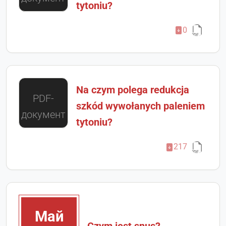
tytoniu?
0
Na czym polega redukcja
PDF-
szkód wywołanych paleniem
документ
tytoniu?
217
Май