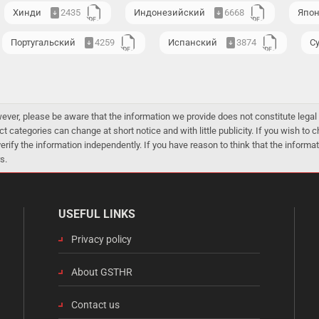
Хинди
2435
Индонезийский
6668
Япо
Португальский
4259
Испанский
3874
С
er, please be aware that the information we provide does not constitute legal 
ct categories can change at short notice and with little publicity. If you wish to
 verify the information independently. If you have reason to think that the infor
s.
USEFUL LINKS
Privacy policy
About GSTHR
Contact us