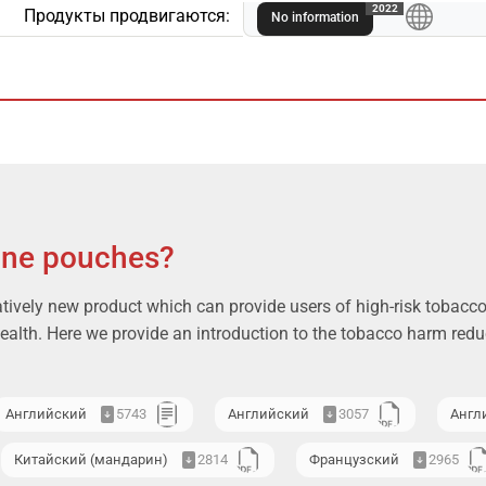
A
2022
Продукты продвигаются:
No information
ine pouches?
atively new product which can provide users of high-risk tobacco 
health. Here we provide an introduction to the tobacco harm reduc
Английский
5743
Английский
3057
Англ
Китайский (мандарин)
2814
Французский
2965