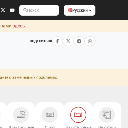
Русский
Поиск
с нами
здесь
.
и
ПОДЕЛИТЬСЯ
айте о замеченных проблемах.
ы
Электронные
Снюс
Никотиновые
Никотин-