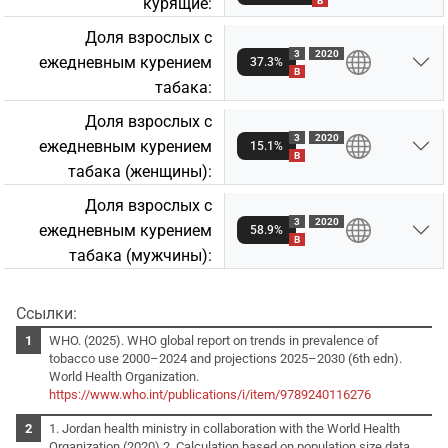
курящие:
B
Доля взрослых с
3
2020
ежедневным курением
37.3%
B
табакa:
Доля взрослых с
3
2020
ежедневным курением
15.1%
B
табакa (женщины):
Доля взрослых с
3
2020
ежедневным курением
58.9%
B
табакa (мужчины):
Ссылки:
WHO. (2025). WHO global report on trends in prevalence of
tobacco use 2000–2024 and projections 2025–2030 (6th edn).
World Health Organization.
https://www.who.int/publications/i/item/9789240116276
1. Jordan health ministry in collaboration with the World Health
Organization (2020) 2. Calculation based on population size data