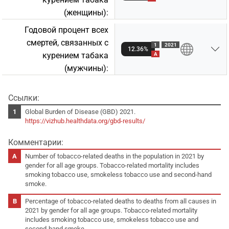
(женщины):
Годовой процент всех
смертей, связанных с
1
2021
12.36%
курением табакa
A
(мужчины):
Ссылки:
Global Burden of Disease (GBD) 2021.
https://vizhub.healthdata.org/gbd-results/
Комментарии:
Number of tobacco-related deaths in the population in 2021 by
gender for all age groups. Tobacco-related mortality includes
smoking tobacco use, smokeless tobacco use and second-hand
smoke.
Percentage of tobacco-related deaths to deaths from all causes in
2021 by gender for all age groups. Tobacco-related mortality
includes smoking tobacco use, smokeless tobacco use and
second-hand smoke.