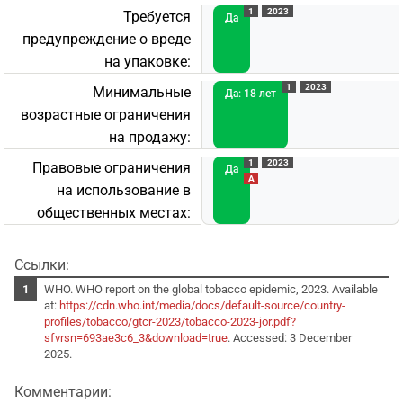
1
2023
Требуется
Да
предупреждение о вреде
на упаковке:
1
2023
Минимальные
Да: 18 лет
возрастные ограничения
на продажу:
1
2023
Правовые ограничения
Да
A
на использование в
общественных местах:
Ссылки:
WHO. WHO report on the global tobacco epidemic, 2023. Available
at:
https://cdn.who.int/media/docs/default-source/country-
profiles/tobacco/gtcr-2023/tobacco-2023-jor.pdf?
sfvrsn=693ae3c6_3&download=true
. Accessed: 3 December
2025.
Комментарии: