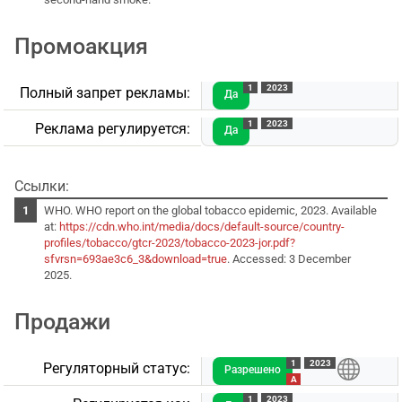
Промоакция
1
2023
Полный запрет рекламы:
Да
1
2023
Реклама регулируется:
Да
Ссылки:
WHO. WHO report on the global tobacco epidemic, 2023. Available
at:
https://cdn.who.int/media/docs/default-source/country-
profiles/tobacco/gtcr-2023/tobacco-2023-jor.pdf?
sfvrsn=693ae3c6_3&download=true
. Accessed: 3 December
2025.
Продажи
1
2023
Регуляторный статус:
Разрешено
A
1
2023