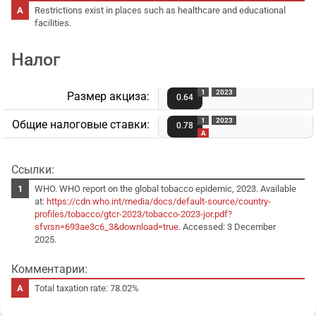
Restrictions exist in places such as healthcare and educational
facilities.
Налог
1
2023
Размер акциза:
0.64
1
2023
Общие налоговые ставки:
0.78
A
Ссылки:
WHO. WHO report on the global tobacco epidemic, 2023. Available
at:
https://cdn.who.int/media/docs/default-source/country-
profiles/tobacco/gtcr-2023/tobacco-2023-jor.pdf?
sfvrsn=693ae3c6_3&download=true
. Accessed: 3 December
2025.
Комментарии:
Total taxation rate: 78.02%