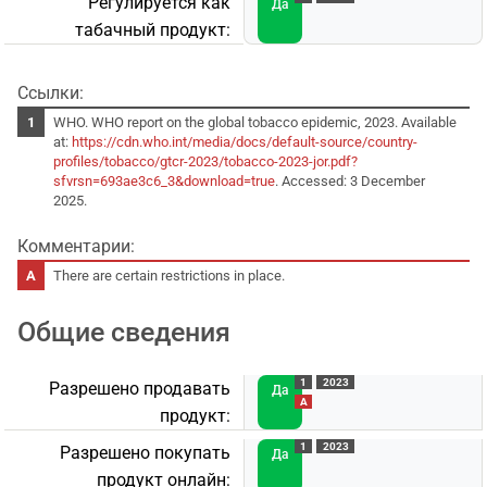
Регулируется как
Да
табачный продукт:
Ссылки:
WHO. WHO report on the global tobacco epidemic, 2023. Available
at:
https://cdn.who.int/media/docs/default-source/country-
profiles/tobacco/gtcr-2023/tobacco-2023-jor.pdf?
sfvrsn=693ae3c6_3&download=true
. Accessed: 3 December
2025.
Комментарии:
There are certain restrictions in place.
Общие сведения
1
2023
Разрешено продавать
Да
A
продукт:
1
2023
Разрешено покупать
Да
продукт онлайн: