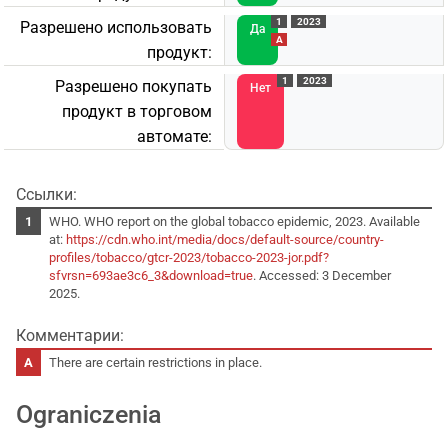
1
2023
Разрешено использовать
Да
A
продукт:
1
2023
Разрешено покупать
Нет
продукт в торговом
автомате:
Ссылки:
WHO. WHO report on the global tobacco epidemic, 2023. Available
at:
https://cdn.who.int/media/docs/default-source/country-
profiles/tobacco/gtcr-2023/tobacco-2023-jor.pdf?
sfvrsn=693ae3c6_3&download=true
. Accessed: 3 December
2025.
Комментарии:
There are certain restrictions in place.
Ograniczenia