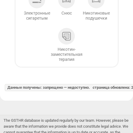
Электронные
Снюс
Никотиновые
сигаретым
подушечки
Никотин-
заместительная
терапия
Данные получены: запрещено — недоступно. страница обновлена: 2
The GSTHR database is updated regularly by our team. However, please be
aware that the information we provide does not constitute legal advice. We
cannot guarantee that the information is up to date or accurate, as the