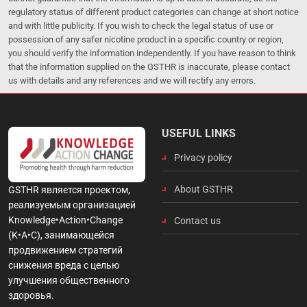
regulatory status of different product categories can change at short notice
and with little publicity. If you wish to check the legal status of use or
possession of any safer nicotine product in a specific country or region,
you should verify the information independently. If you have reason to think
that the information supplied on the GSTHR is inaccurate, please contact
us with details and any references and we will rectify any errors.
USEFUL LINKS
Privacy policy
About GSTHR
GSTHR является проектом,
реализуемым организацией
Knowledge•Action•Change
Contact us
(K•A•C), занимающейся
продвижением стратегий
снижения вреда с целью
улучшения общественного
здоровья.