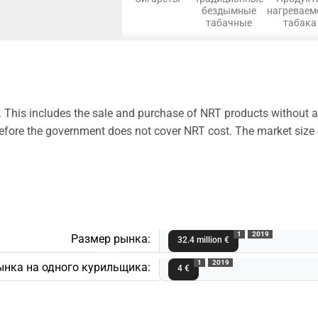
бездымные
нагреваем
табачные
табака
. This includes the sale and purchase of NRT products without 
therefore the government does not cover NRT cost. The market siz
1
2019
Размер рынка:
32.4 million €
1
2019
ынка на одного курильщика:
4 €