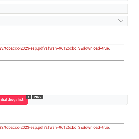
-2023/tobacco-2023-esp.pdf?sfvrsn=96126cbc_3&download=true
.
1
2022
ial drugs list.
-2023/tobacco-2023-esp.pdf?sfvrsn=96126cbc_3&download=true
.