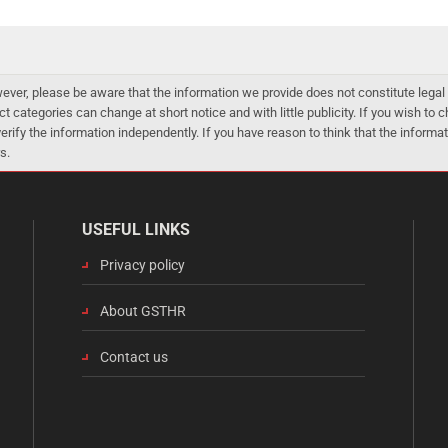
er, please be aware that the information we provide does not constitute legal 
ct categories can change at short notice and with little publicity. If you wish to
 verify the information independently. If you have reason to think that the infor
s.
USEFUL LINKS
Privacy policy
About GSTHR
Contact us