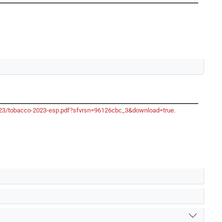
-2023/tobacco-2023-esp.pdf?sfvrsn=96126cbc_3&download=true
.