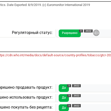
ics. Date Exported: 8/9/2019. (c) Euromonitor International 2019
1
2022
Регуляторный статус:
Разрешено
ttps://cdn.who.int/media/docs/default-source/country-profiles/tobacco/gtcr
1
2022
зрешено продавать продукт:
Да
1
2022
шено использовать продукт:
Да
1
2022
шено покупать без рецепта:
Да