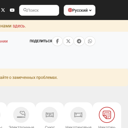
Русский
Поиск
с нами
здесь
.
ании
ПОДЕЛИТЬСЯ
айте о замеченных проблемах.
ы
Электронные
Снюс
Никотиновые
Никотин-