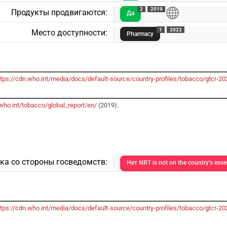
2
2019
Продукты продвигаются:
Да
1
2022
Место доступности:
Pharmacy
ttps://cdn.who.int/media/docs/default-source/country-profiles/tobacco/gtcr
who.int/tobacco/global_report/en/
(2019).
а со стороны госведомств:
Нет NRT is not on the country's essent
ttps://cdn.who.int/media/docs/default-source/country-profiles/tobacco/gtcr