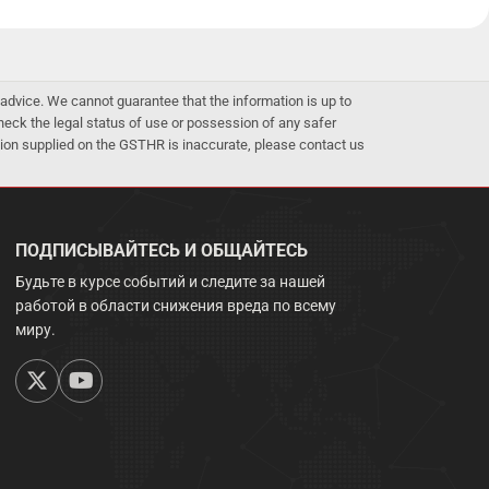
advice. We cannot guarantee that the information is up to
 check the legal status of use or possession of any safer
mation supplied on the GSTHR is inaccurate, please contact us
ПОДПИСЫВАЙТЕСЬ И ОБЩАЙТЕСЬ
Будьте в курсе событий и следите за нашей
работой в области снижения вреда по всему
миру.