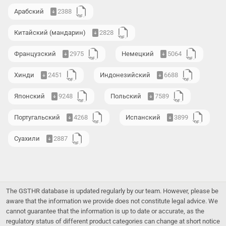
Арабский
2388
Китайский (мандарин)
2828
Французский
2975
Немецкий
5064
Хинди
2451
Индонезийский
6688
Японский
9248
Польский
7589
Португальский
4268
Испанский
3899
Суахили
2887
The GSTHR database is updated regularly by our team. However, please be
aware that the information we provide does not constitute legal advice. We
cannot guarantee that the information is up to date or accurate, as the
regulatory status of different product categories can change at short notice