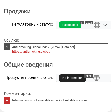
Продажи
1
2024
Регуляторный статус:
Разрешено
Ссылки:
Anti-smoking Global Index. (2024). [Data set].
https://antismoking.global/
Общие сведения
A
2022
Продукты продвигаются:
No information
Комментарии:
Information is not available or lack of reliable sources.