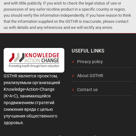
and with little publicity. If you wish to check the legal status of use or
possession of any safer nicotine product in a specific country or region,
you should verify the information independently. If you have reason to think
that the information supplied on the GSTHR is inaccurate, please contact
us with details and any references and we will rectify any errors.
USEFUL LINKS
Privacy policy
About GSTHR
GSTHR является проектом,
реализуемым организацией
Knowledge•Action•Change
Contact us
(K•A•C), занимающейся
продвижением стратегий
снижения вреда с целью
улучшения общественного
здоровья.