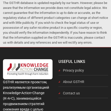
The GSTHR database is updated regularly by our team. However, please be
aware that the information we provide does not constitute legal advice. We
cannot guarantee that the information is up to date or accurate, as the
regulatory status of different product categories can change at short notice
and with little publicity. If you wish to check the legal status of use or
possession of any safer nicotine product in a specific country or region,
you should verify the information independently. If you have reason to think
that the information supplied on the GSTHR is inaccurate, please contact
us with details and any references and we will rectify any errors.
USEFUL LINKS
Privacy policy
About GSTHR
GSTHR является проектом,
реализуемым организацией
Knowledge•Action•Change
Contact us
(K•A•C), занимающейся
продвижением стратегий
снижения вреда с целью