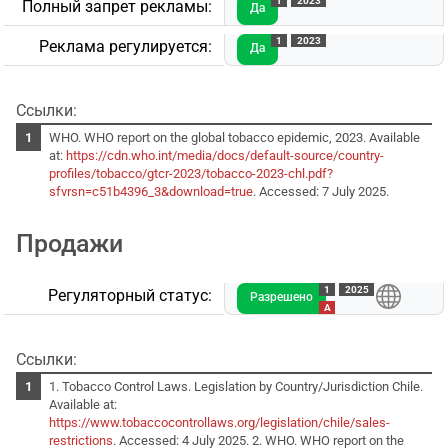
1
2023
Полный запрет рекламы:
Да
1
2023
Реклама регулируется:
Да
Ссылки:
WHO. WHO report on the global tobacco epidemic, 2023. Available
at:
https://cdn.who.int/media/docs/default-source/country-
profiles/tobacco/gtcr-2023/tobacco-2023-chl.pdf?
sfvrsn=c51b4396_3&download=true
. Accessed: 7 July 2025.
Продажи
1
2025
Регуляторный статус:
Разрешено
A
Ссылки:
1. Tobacco Control Laws. Legislation by Country/Jurisdiction Chile.
Available at:
https://www.tobaccocontrollaws.org/legislation/chile/sales-
restrictions
. Accessed: 4 July 2025. 2. WHO. WHO report on the