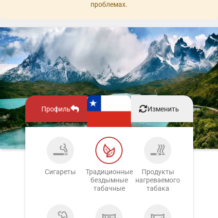
проблемах.
Профиль
Изменить
Сигареты
Традиционные
Продукты
бездымные
нагреваемого
табачные
табака