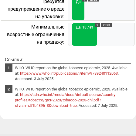
Требуется
Да
предупреждение о вреде
на упаковке:
2
2023
Минимальные
Да: 18 лет
возрастные ограничения
на продажу:
Ссылки:
WHO. WHO report on the global tobacco epidemic, 2025. Available
at:
https://www.who.int/publications/i/item/9789240112063
.
Accessed: 3 July 2025.
WHO. WHO report on the global tobacco epidemic, 2023. Available
at:
https://cdn.who.int/media/docs/default-source/country-
profiles/tobacco/gtcr-2023/tobacco-2023-chl.pdf?
sfvrsn=c51b4396_3&download=true
. Accessed: 7 July 2025.