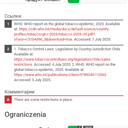
Ссылки:
WHO. WHO report on the global tobacco epidemic, 2023. Available
at:
https://cdn.who.int/media/docs/default-source/country-
profiles/tobacco/gtcr-2023/tobacco-2023-chl.pdf?
sfvrsn=c51b4396_3&download=true
. Accessed: 7 July 2025.
1. Tobacco Control Laws. Legislation by Country/Jurisdiction Chile.
Available at:
https://www.tobaccocontrollaws.org/legislation/chile/sales-
restrictions
. Accessed: 4 July 2025. 2. WHO. WHO report on the
global tobacco epidemic, 2025. Available at:
https://www.who.int/publications/i/item/9789240112063
.
Accessed: 3 July 2025.
Комментарии:
There are some restrictions in place.
Ograniczenia
1
2025