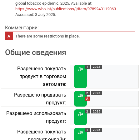
global tobacco epidemic, 2025. Available at:
https://www.who.int/publications/i/item/9789240112063
.
Accessed: 3 July 2025.
Комментарии:
There are some restrictions in place.
Общие сведения
1
2023
Разрешено покупать
Да
продукт в торговом
автомате:
2
2025
Разрешено продавать
Да
A
продукт:
2
2025
Разрешено использовать
Да
продукт:
1
2025
Разрешено покупать
Да
продукт онлайн: