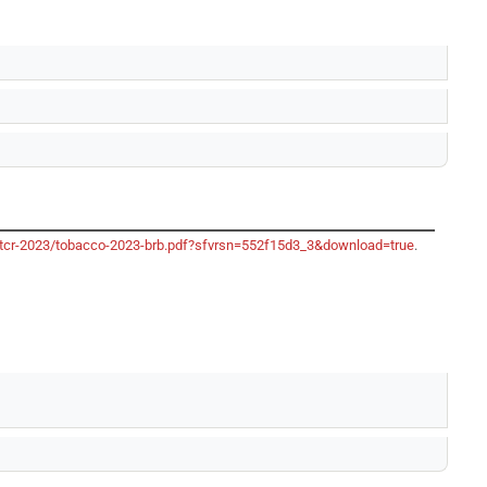
/gtcr-2023/tobacco-2023-brb.pdf?sfvrsn=552f15d3_3&download=true
.