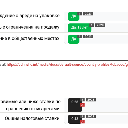
1
2023
ждение о вреде на упаковке:
Да
1
2023
е ограничения на продажу:
Да: 18 лет
1
2023
ние в общественных местах:
Да
e at:
https://cdn.who.int/media/docs/default-source/country-profiles/tobacco
1
2023
тавимые или ниже ставки по
0.28
A
сравнению с сигаретами:
1
2023
Общие налоговые ставки:
0.43
A