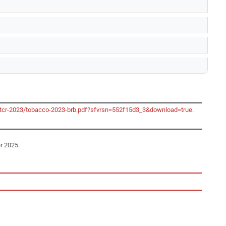
/gtcr-2023/tobacco-2023-brb.pdf?sfvrsn=552f15d3_3&download=true
.
r 2025.