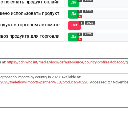
о покупать продукт онлайн:
Да
1
2023
шено использовать продукт:
Да
A
1
2023
одукт в торговом автомате:
Нет
2
2025
воз продукта для торговли:
Да
A
e at:
https://cdn.who.int/media/docs/default-source/country-profiles/tobacco
g tobacco imports by country in 2023. Available at:
r/2023/tradeflow/Imports/partner/WLD/product/240220
. Accessed: 27 Novembe