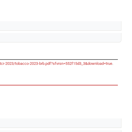
/gtcr-2023/tobacco-2023-brb.pdf?sfvrsn=552f15d3_3&download=true
.