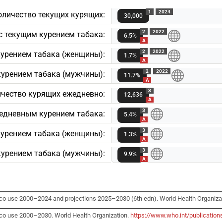
1
2024
оличество текущих курящих:
30,000
2
2022
с текущим курением табакa:
6.5%
A
2
2022
курением табакa (женщины):
1.7%
A
2
2022
курением табакa (мужчины):
11.7%
A
3
чество курящих ежедневно:
12,636
A
3
едневным курением табакa:
5.4%
A
3
урением табакa (женщины):
1.3%
A
3
урением табакa (мужчины):
9.9%
A
cco use 2000–2024 and projections 2025–2030 (6th edn). World Health Organiza
cco use 2000–2030. World Health Organization.
https://www.who.int/publicatio