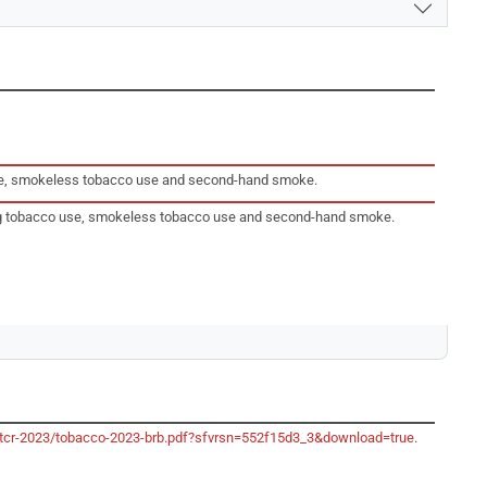
 use, smokeless tobacco use and second-hand smoke.
king tobacco use, smokeless tobacco use and second-hand smoke.
/gtcr-2023/tobacco-2023-brb.pdf?sfvrsn=552f15d3_3&download=true
.