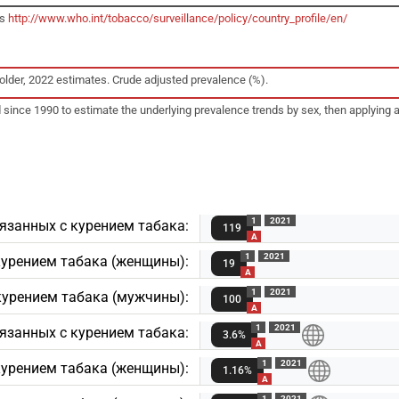
es
http://www.who.int/tobacco/surveillance/policy/country_profile/en/
lder, 2022 estimates. Crude adjusted prevalence (%).
d since 1990 to estimate the underlying prevalence trends by sex, then applying 
1
2021
вязанных с курением табакa:
119
A
1
2021
 курением табакa (женщины):
19
A
1
2021
 курением табакa (мужчины):
100
A
1
2021
вязанных с курением табакa:
3.6%
A
1
2021
 курением табакa (женщины):
1.16%
A
1
2021