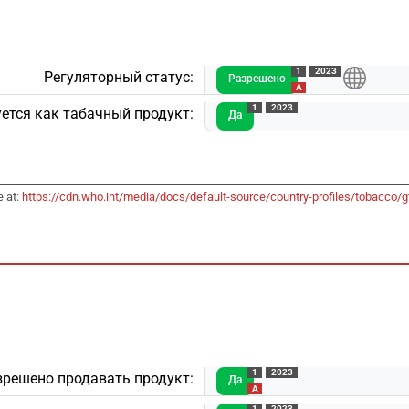
1
2023
Регуляторный статус:
Разрешено
A
1
2023
ется как табачный продукт:
Да
e at:
https://cdn.who.int/media/docs/default-source/country-profiles/tobacco
1
2023
зрешено продавать продукт:
Да
A
1
2023