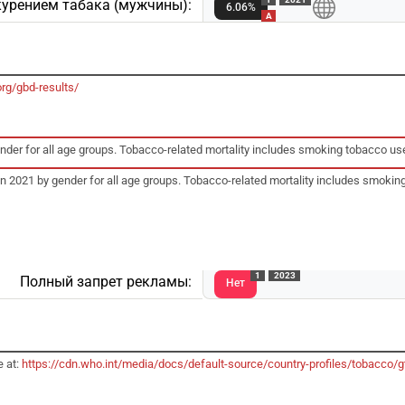
 курением табакa (мужчины):
6.06%
A
org/gbd-results/
gender for all age groups. Tobacco-related mortality includes smoking tobacco
 in 2021 by gender for all age groups. Tobacco-related mortality includes smo
1
2023
Полный запрет рекламы:
Нет
e at:
https://cdn.who.int/media/docs/default-source/country-profiles/tobacco