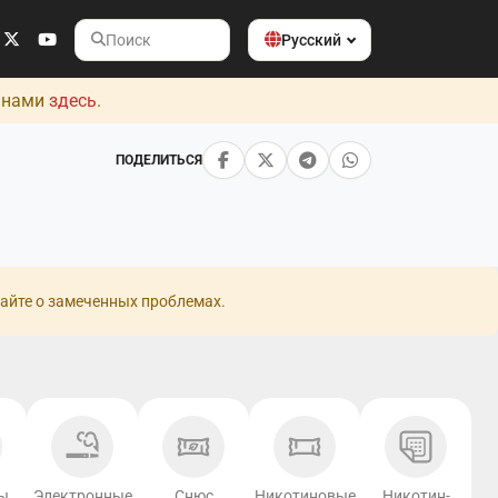
Русский
Поиск
с нами
здесь
.
ПОДЕЛИТЬСЯ
айте о замеченных проблемах.
ы
Электронные
Снюс
Никотиновые
Никотин-