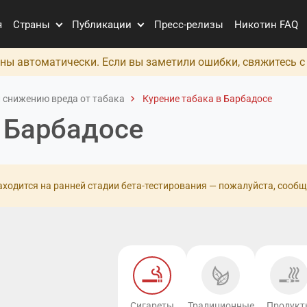
я
Страны
Публикации
Пресс-релизы
Никотин FAQ
ны автоматически. Если вы заметили ошибки, свяжитесь 
 снижению вреда от табака
Курение табака в Барбадосе
в Барбадосе
ходится на ранней стадии бета-тестирования — пожалуйста, сообщ
Сигареты
Традиционные
Продукт