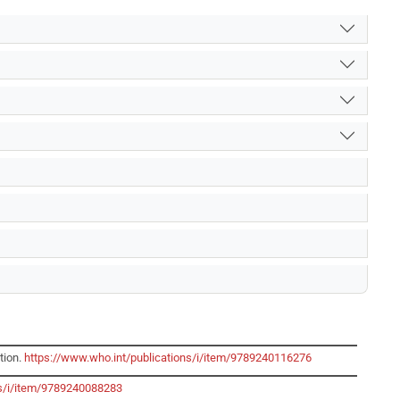
tion.
https://www.who.int/publications/i/item/9789240116276
ns/i/item/9789240088283