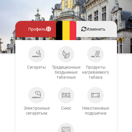
Профиль
Изменить
Сигареты
Традиционные
Продукты
бездымные
нагреваемого
табачные
табака
Электронные
Снюс
Никотиновые
сигаретым
подушечки