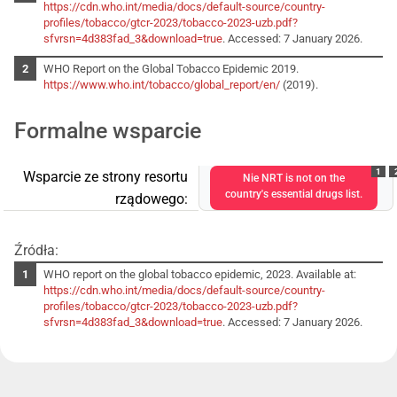
https://cdn.who.int/media/docs/default-source/country-
profiles/tobacco/gtcr-2023/tobacco-2023-uzb.pdf?
sfvrsn=4d383fad_3&download=true
. Accessed: 7 January 2026.
WHO Report on the Global Tobacco Epidemic 2019.
https://www.who.int/tobacco/global_report/en/
(2019).
Formalne wsparcie
1
Wsparcie ze strony resortu
Nie NRT is not on the
country's essential drugs list.
rządowego:
Źródła:
WHO report on the global tobacco epidemic, 2023. Available at:
https://cdn.who.int/media/docs/default-source/country-
profiles/tobacco/gtcr-2023/tobacco-2023-uzb.pdf?
sfvrsn=4d383fad_3&download=true
. Accessed: 7 January 2026.