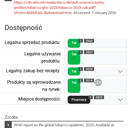
https://cdn.who.int/media/docs/default-source/country-
profiles/tobacco/gtcr-2023/tobacco-2023-uzb.pdf?
sfvrsn=4d383fad_3&download=true
. Accessed: 7 January 2026.
Dostępność
1
2022
Legalna sprzedaż produktu:
Tak
1
2022
Legalne używanie
Tak
produktu:
1
2022
Legalny zakup bez recepty:
Tak
2
2019
Produkty są wprowadzane
Tak
na rynek:
1
2022
Miejsce dostępności:
Pharmacy
Źródła:
WHO report on the global tobacco epidemic, 2023. Available at: