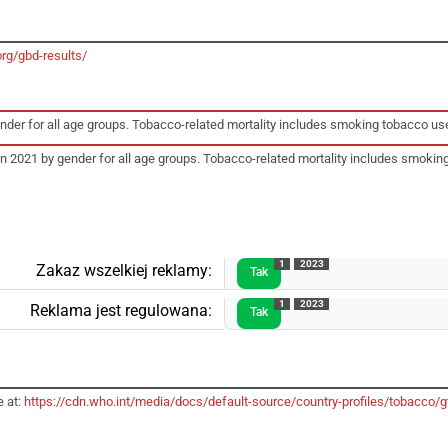
org/gbd-results/
gender for all age groups. Tobacco-related mortality includes smoking tobacco
 in 2021 by gender for all age groups. Tobacco-related mortality includes smo
1
2023
Zakaz wszelkiej reklamy:
Tak
1
2023
Reklama jest regulowana:
Tak
e at:
https://cdn.who.int/media/docs/default-source/country-profiles/tobacc