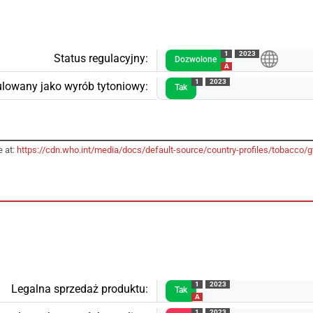
1
2023
Status regulacyjny:
Dozwolone
A
1
2023
lowany jako wyrób tytoniowy:
Tak
e at:
https://cdn.who.int/media/docs/default-source/country-profiles/tobacc
1
2023
Legalna sprzedaż produktu:
Tak
A
1
2023