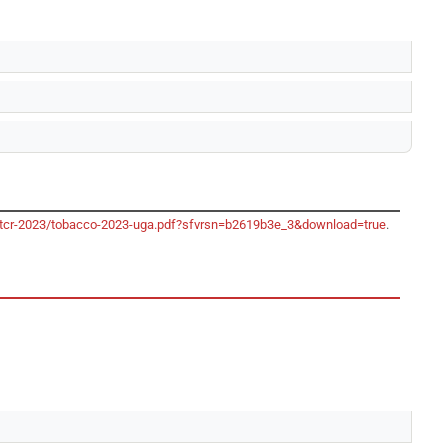
o/gtcr-2023/tobacco-2023-uga.pdf?sfvrsn=b2619b3e_3&download=true
.