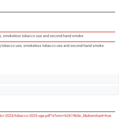
 use, smokeless tobacco use and second-hand smoke.
king tobacco use, smokeless tobacco use and second-hand smoke.
o/gtcr-2023/tobacco-2023-uga.pdf?sfvrsn=b2619b3e_3&download=true
.