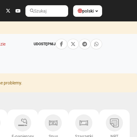
polski
Szukaj
zie
UDOSTĘPNIJ
ne problemy.
E-papierosy
Snus
Szaszetki
NRT