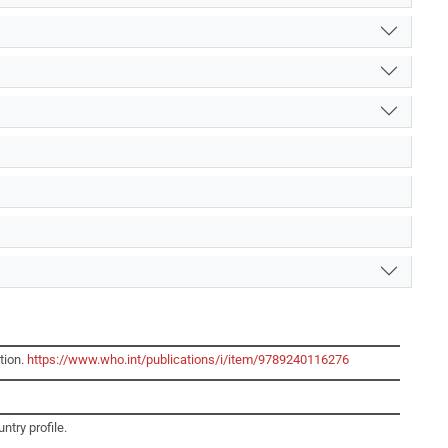
tion.
https://www.who.int/publications/i/item/9789240116276
try profile.