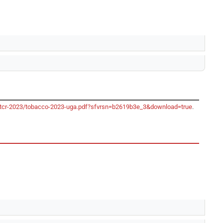
o/gtcr-2023/tobacco-2023-uga.pdf?sfvrsn=b2619b3e_3&download=true
.