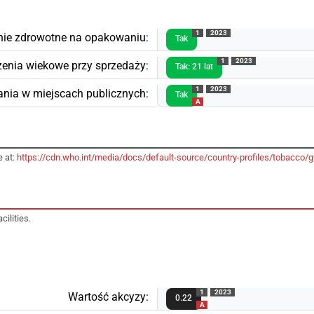
1
2023
ie zdrowotne na opakowaniu:
Tak
1
2023
zenia wiekowe przy sprzedaży:
Tak: 21 lat
1
2023
nia w miejscach publicznych:
Tak
A
e at:
https://cdn.who.int/media/docs/default-source/country-profiles/tobacc
cilities.
1
2023
Wartość akcyzy:
0.22
A