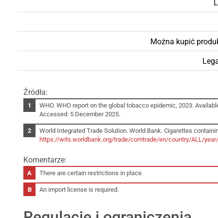
L
Można kupić produ
Lega
Źródła:
WHO. WHO report on the global tobacco epidemic, 2023. Availabl
Accessed: 5 December 2025.
World Integrated Trade Solution. World Bank. Cigarettes containin
https://wits.worldbank.org/trade/comtrade/en/country/ALL/yea
Komentarze:
There are certain restrictions in place.
An import license is required.
Regulacje i ograniczenia