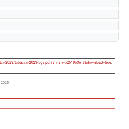
o/gtcr-2023/tobacco-2023-uga.pdf?sfvrsn=b2619b3e_3&download=true
.
 2025.