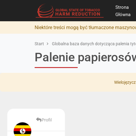
Strona
Główna
Niektóre treści mogą być tłumaczone maszynow
Start
Globalna baza danych dotycząca palenia tyto
Palenie papierosó
Wielojęzycz
Profil