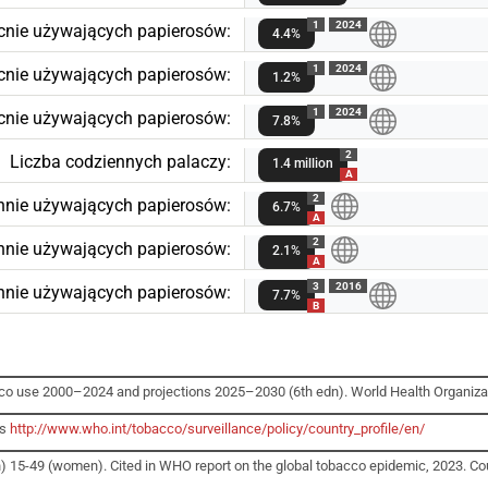
1
2024
cnie używających papierosów:
4.4%
1
2024
ecnie używających papierosów:
1.2%
1
2024
cnie używających papierosów:
7.8%
2
Liczba codziennych palaczy:
1.4 million
A
2
nnie używających papierosów:
6.7%
A
2
ennie używających papierosów:
2.1%
A
3
2016
nnie używających papierosów:
7.7%
B
cco use 2000–2024 and projections 2025–2030 (6th edn). World Health Organiza
es
http://www.who.int/tobacco/surveillance/policy/country_profile/en/
 15-49 (women). Cited in WHO report on the global tobacco epidemic, 2023. Coun