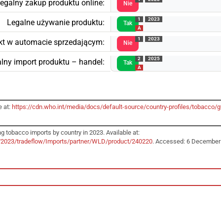
egalny zakup produktu online:
Nie
1
2023
Legalne używanie produktu:
Tak
A
1
2023
kt w automacie sprzedającym:
Nie
2
2025
lny import produktu – handel:
Tak
A
e at:
https://cdn.who.int/media/docs/default-source/country-profiles/tobacc
g tobacco imports by country in 2023. Available at:
r/2023/tradeflow/Imports/partner/WLD/product/240220
. Accessed: 6 December