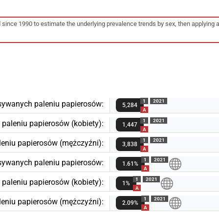
d since 1990 to estimate the underlying prevalence trends by sex, then applying 
1
2021
sywanych paleniu papierosów:
5,284
A
1
2021
paleniu papierosów (kobiety):
1,447
A
1
2021
eniu papierosów (mężczyźni):
3,838
A
1
2021
sywanych paleniu papierosów:
1.61%
A
1
2021
aleniu papierosów (kobiety):
1%
A
1
2021
eniu papierosów (mężczyźni):
2.09%
A