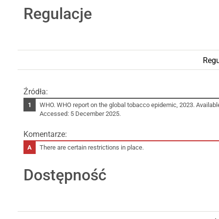
Regulacje
Regu
Źródła:
WHO. WHO report on the global tobacco epidemic, 2023. Availabl
Accessed: 5 December 2025.
Komentarze:
There are certain restrictions in place.
Dostępność