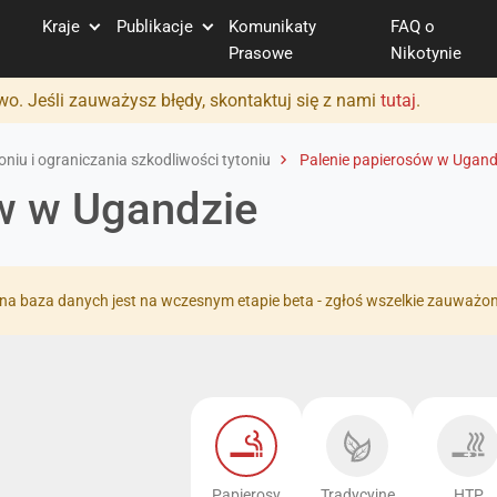
Kraje
Publikacje
Komunikaty
FAQ o
Prasowe
Nikotynie
o. Jeśli zauważysz błędy, skontaktuj się z nami
tutaj
.
niu i ograniczania szkodliwości tytoniu
Palenie papierosów w Ugand
w w Ugandzie
na baza danych jest na wczesnym etapie beta - zgłoś wszelkie zauważo
Papierosy
Tradycyjne
HTP