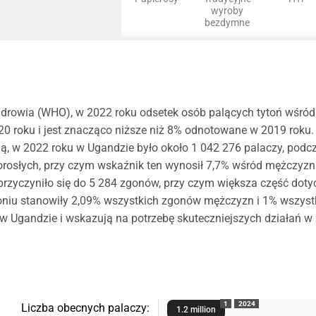
wyroby
bezdymne
rowia (WHO), w 2022 roku odsetek osób palących tytoń wśród 
 roku i jest znacząco niższe niż 8% odnotowane w 2019 roku. Ws
dną, w 2022 roku w Ugandzie było około 1 042 276 palaczy, pod
orosłych, przy czym wskaźnik ten wynosił 7,7% wśród mężczyzn
przyczyniło się do 5 284 zgonów, przy czym większa część doty
oniu stanowiły 2,09% wszystkich zgonów mężczyzn i 1% wszystki
 Ugandzie i wskazują na potrzebę skuteczniejszych działań w 
1
2024
Liczba obecnych palaczy:
1.2 million