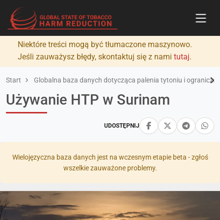
Niektóre treści mogą być tłumaczone maszynowo.
Jeśli zauważysz błędy, skontaktuj się z nami
tutaj
.
Start
Globalna baza danych dotycząca palenia tytoniu i ograniczan
Używanie HTP w Surinam
UDOSTĘPNIJ
Wielojęzyczna baza danych jest na wczesnym etapie beta - zgłoś
wszelkie zauważone problemy.