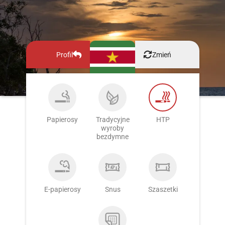
Profil
Zmień
Papierosy
Tradycyjne
HTP
wyroby
bezdymne
E-papierosy
Snus
Szaszetki