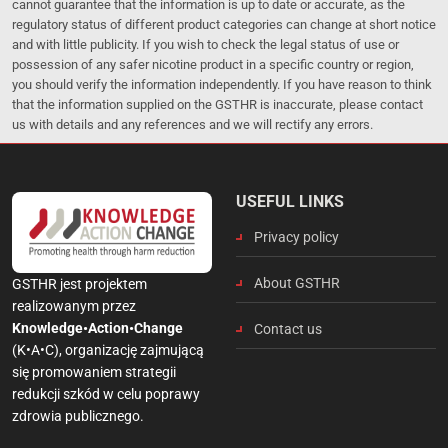
cannot guarantee that the information is up to date or accurate, as the
regulatory status of different product categories can change at short notice
and with little publicity. If you wish to check the legal status of use or
possession of any safer nicotine product in a specific country or region,
you should verify the information independently. If you have reason to think
that the information supplied on the GSTHR is inaccurate, please contact
us with details and any references and we will rectify any errors.
USEFUL LINKS
Privacy policy
About GSTHR
GSTHR jest projektem
realizowanym przez
Knowledge•Action•Change
Contact us
(K•A•C), organizację zajmującą
się promowaniem strategii
redukcji szkód w celu poprawy
zdrowia publicznego.