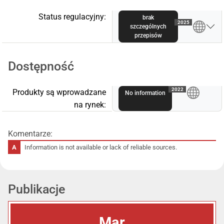
Status regulacyjny:
brak
2025
szczególnych
przepisów
Dostępność
A
2022
Produkty są wprowadzane
No information
na rynek:
Komentarze:
Information is not available or lack of reliable sources.
Publikacje
Mar