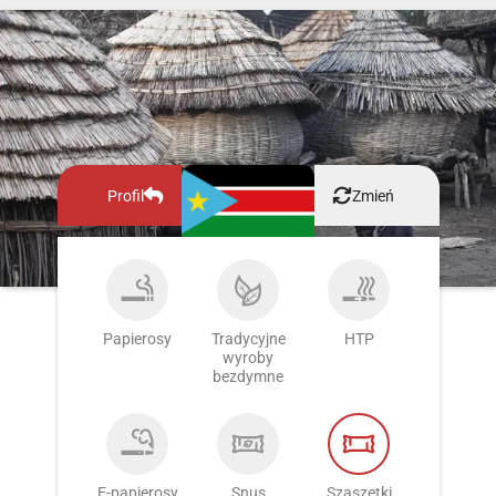
Profil
Zmień
Papierosy
Tradycyjne
HTP
wyroby
bezdymne
E-papierosy
Snus
Szaszetki