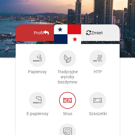
Profil
Zmień
Papierosy
Tradycyjne
HTP
wyroby
bezdymne
E-papierosy
Snus
Szaszetki