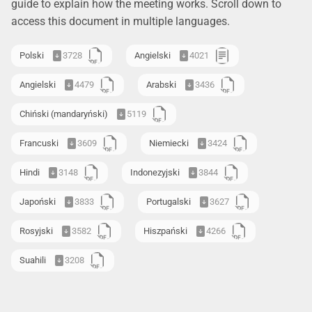
guide to explain how the meeting works. Scroll down to
access this document in multiple languages.
Polski
3728
Angielski
4021
Angielski
4479
Arabski
3436
Chiński (mandaryński)
5119
Francuski
3609
Niemiecki
3424
Hindi
3148
Indonezyjski
3844
Japoński
3833
Portugalski
3627
Rosyjski
3582
Hiszpański
4266
Suahili
3208