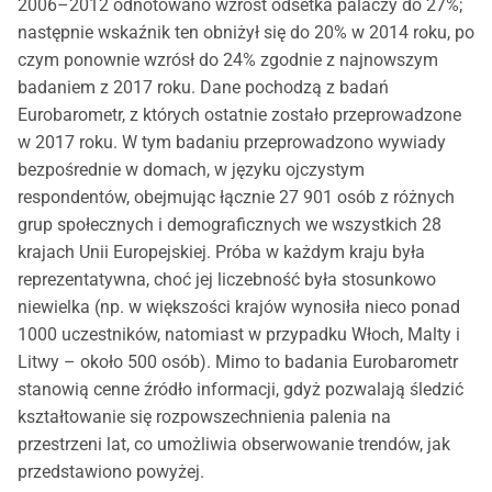
2006–2012 odnotowano wzrost odsetka palaczy do 27%;
następnie wskaźnik ten obniżył się do 20% w 2014 roku, po
czym ponownie wzrósł do 24% zgodnie z najnowszym
badaniem z 2017 roku. Dane pochodzą z badań
Eurobarometr, z których ostatnie zostało przeprowadzone
w 2017 roku. W tym badaniu przeprowadzono wywiady
bezpośrednie w domach, w języku ojczystym
respondentów, obejmując łącznie 27 901 osób z różnych
grup społecznych i demograficznych we wszystkich 28
krajach Unii Europejskiej. Próba w każdym kraju była
reprezentatywna, choć jej liczebność była stosunkowo
niewielka (np. w większości krajów wynosiła nieco ponad
1000 uczestników, natomiast w przypadku Włoch, Malty i
Litwy – około 500 osób). Mimo to badania Eurobarometr
stanowią cenne źródło informacji, gdyż pozwalają śledzić
kształtowanie się rozpowszechnienia palenia na
przestrzeni lat, co umożliwia obserwowanie trendów, jak
przedstawiono powyżej.