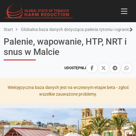
Start
Globalna baza danych dotycząca palenia tytoniu i ograniczan
Palenie, wapowanie, HTP, NRT i
snus w Malcie
UDOSTĘPNIJ
Wielojęzyczna baza danych jest na wczesnym etapie beta - zgłoś
wszelkie zauważone problemy.