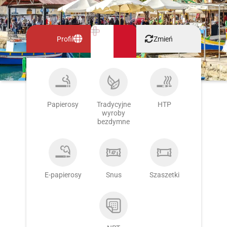
Profil
Zmień
Papierosy
Tradycyjne
HTP
wyroby
bezdymne
E-papierosy
Snus
Szaszetki