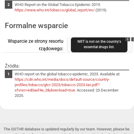
WHO Report on the Global Tobacco Epidemic 2019.
https://www.who.int/tobacco/global_report/en/
(2019).
Formalne wsparcie
1
Wsparcie ze strony resortu
NRT is not on the country's
essential drugs list.
rządowego:
Źródła:
WHO report on the global tobacco epidemic, 2023. Available at:
https://cdn.who.int/media/docs/default-source/country-
profiles/tobacco/gtcr-2023/tobacco-2023-lao.pdf?
sfvrsn=ed0aef4e_3&download=true
. Accessed: 23 December
2025.
The GSTHR database is updated regularly by our team. However, please be