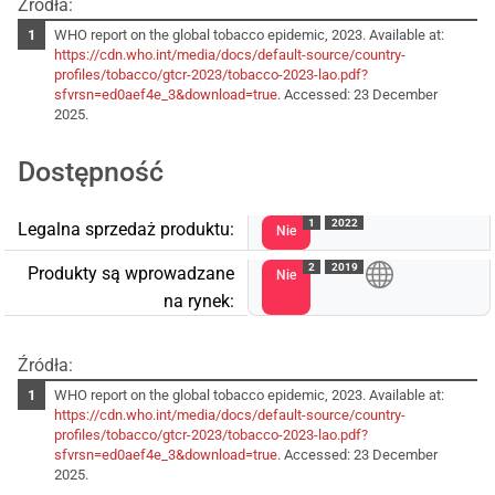
Źródła:
WHO report on the global tobacco epidemic, 2023. Available at:
https://cdn.who.int/media/docs/default-source/country-
profiles/tobacco/gtcr-2023/tobacco-2023-lao.pdf?
sfvrsn=ed0aef4e_3&download=true
. Accessed: 23 December
2025.
Dostępność
1
2022
Legalna sprzedaż produktu:
Nie
2
2019
Produkty są wprowadzane
Nie
na rynek:
Źródła:
WHO report on the global tobacco epidemic, 2023. Available at:
https://cdn.who.int/media/docs/default-source/country-
profiles/tobacco/gtcr-2023/tobacco-2023-lao.pdf?
sfvrsn=ed0aef4e_3&download=true
. Accessed: 23 December
2025.