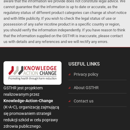
aware that the information we provide does not constitute legal advice. We
cannot guarantee that the information is up to date or accurate, as the
regulatory status of different product categories can change at short notice
and with little publicity. If you wish to check the legal status of use or
possession of any safer nicotine product in a specific country or region,
you should verify the information independently. If you have reason to think
that the information supplied on the GSTHR is inaccurate, please contact
us with details and any references and we will rectify any errors.
USEFUL LINKS
Privacy policy
About GSTHR
GSTHR jest projektem
realizowanym przez
Knowledge•Action•Change
Contact us
(K•A•C), organizację zajmującą
się promowaniem strategii
redukcji szkód w celu poprawy
zdrowia publicznego.