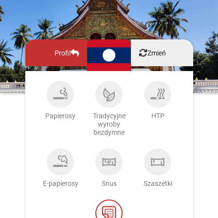
Profil
Zmień
Papierosy
Tradycyjne
HTP
wyroby
bezdymne
E-papierosy
Snus
Szaszetki