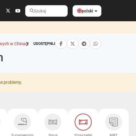
polski
Szukaj
owych w Chinach
UDOSTĘPNIJ
h
ne problemy.
E-papierosy
Snus
Szaszetki
NRT