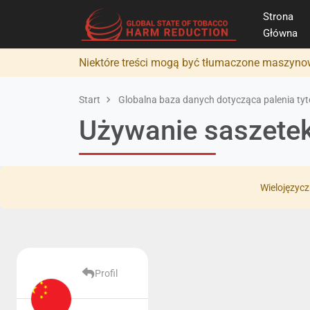
Strona
Główna
Niektóre treści mogą być tłumaczone maszynow
Start
Globalna baza danych dotycząca palenia tyto
Używanie saszete
Wielojęzycz
Profil