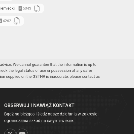
iemiecki
5043
4262
advice. We cannot guarantee that the information is up to
 check the legal status of use or possession of any safer
mation supplied on the GSTHR is inaccurate, please contact us
OBSERWUJ I NAWIĄŻ KONTAKT
Bądź na bieżąco i śledź nasze działania w zakresie
ograniczania szkód na całym świecie.