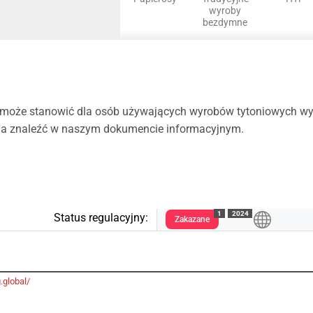
wyroby
bezdymne
 może stanowić dla osób używających wyrobów tytoniowych wys
żna znaleźć w naszym dokumencie informacyjnym.
1
2024
Status regulacyjny:
Zakazane
.global/