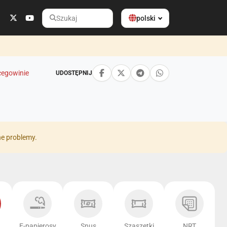
polski
Szukaj
cegowinie
UDOSTĘPNIJ
ne problemy.
E-papierosy
Snus
Szaszetki
NRT