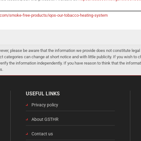
.com/smoke-free-products/iqos-our-tobacco-heating-system
er, please be aware that the information we provide does not constitute legal 
ct categories can change at short notice and with little publicity. If you wish to
 verify the information independently. If you have reason to think that the infor
s.
USEFUL LINKS
Privacy policy
About GSTHR
Contact us