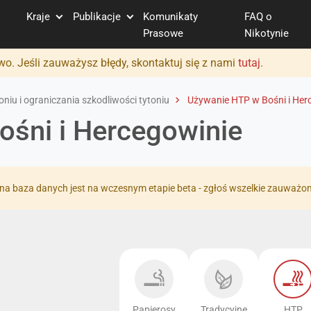
Kraje
Publikacje
Komunikaty
FAQ o
Prasowe
Nikotynie
o. Jeśli zauważysz błędy, skontaktuj się z nami
tutaj
.
niu i ograniczania szkodliwości tytoniu
Używanie HTP w Bośni i Her
śni i Hercegowinie
na baza danych jest na wczesnym etapie beta - zgłoś wszelkie zauważo
Papierosy
Tradycyjne
HTP