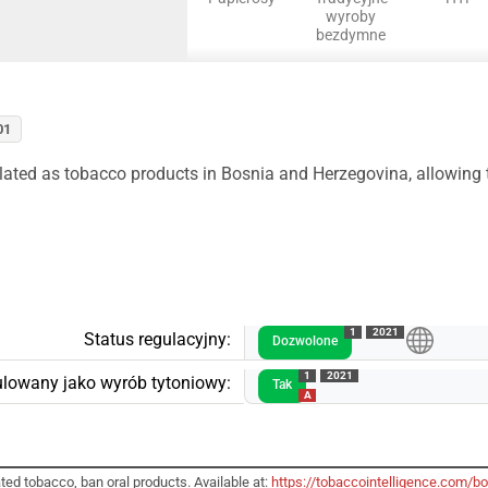
wyroby
bezdymne
01
ated as tobacco products in Bosnia and Herzegovina, allowing t
1
2021
Status regulacyjny:
Dozwolone
1
2021
lowany jako wyrób tytoniowy:
Tak
A
ted tobacco, ban oral products. Available at:
https://tobaccointelligence.com/bo