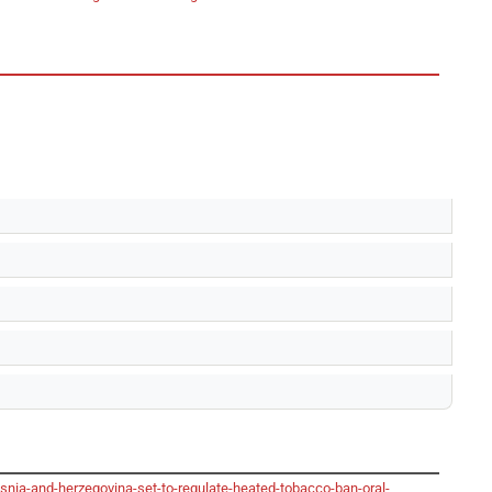
snia-and-herzegovina-set-to-regulate-heated-tobacco-ban-oral-