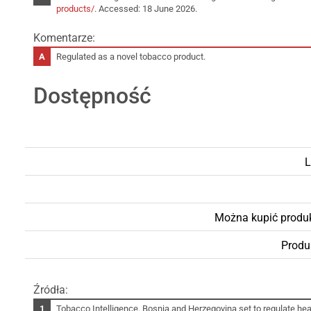
products/
. Accessed: 18 June 2026.
Komentarze:
Regulated as a novel tobacco product.
Dostępność
L
Można kupić produ
Produ
Źródła:
Tobacco Intelligence. Bosnia and Herzegovina set to regulate hea