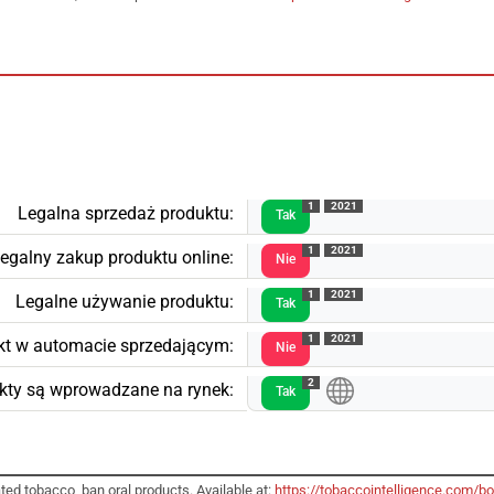
1
2021
Legalna sprzedaż produktu:
Tak
1
2021
egalny zakup produktu online:
Nie
1
2021
Legalne używanie produktu:
Tak
1
2021
kt w automacie sprzedającym:
Nie
2
kty są wprowadzane na rynek:
Tak
ted tobacco, ban oral products. Available at:
https://tobaccointelligence.com/bo