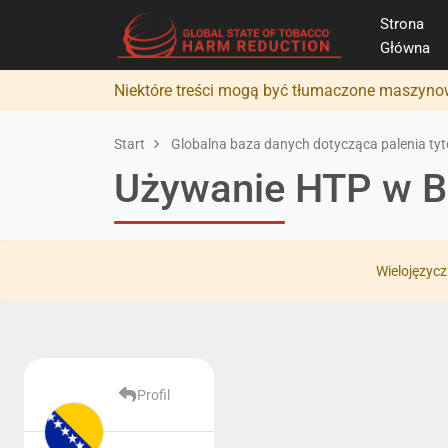
Strona
Główna
Niektóre treści mogą być tłumaczone maszynow
Start
Globalna baza danych dotycząca palenia tyto
Używanie HTP w Bo
Wielojęzycz
Profil