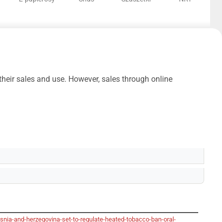
heir sales and use. However, sales through online
snia-and-herzegovina-set-to-regulate-heated-tobacco-ban-oral-