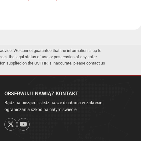
advice. We cannot guarantee that the information is up to
 check the legal status of use or possession of any safer
mation supplied on the GSTHR is inaccurate, please contact us
OBSERWUJ I NAWIĄŻ KONTAKT
Bądź na bieżąco i śledź nasze działania w zakresie
ograniczania szkód na całym świecie.