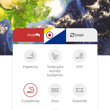
Profil
Zmień
Papierosy
Tradycyjne
HTP
wyroby
bezdymne
E-papierosy
Snus
Szaszetki