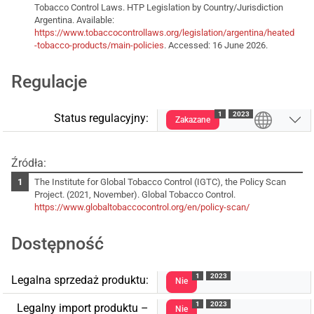
Tobacco Control Laws. HTP Legislation by Country/Jurisdiction
Argentina. Available:
https://www.tobaccocontrollaws.org/legislation/argentina/heated
-tobacco-products/main-policies
. Accessed: 16 June 2026.
Regulacje
1
2023
Status regulacyjny:
Zakazane
Źródła:
The Institute for Global Tobacco Control (IGTC), the Policy Scan
Project. (2021, November). Global Tobacco Control.
https://www.globaltobaccocontrol.org/en/policy-scan/
Dostępność
1
2023
Legalna sprzedaż produktu:
Nie
1
2023
Legalny import produktu –
Nie