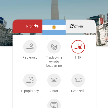
Profil
Zmień
Papierosy
Tradycyjne
HTP
wyroby
bezdymne
E-papierosy
Snus
Szaszetki