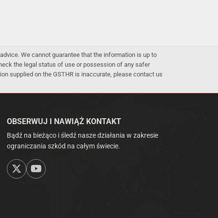
advice. We cannot guarantee that the information is up to
 check the legal status of use or possession of any safer
mation supplied on the GSTHR is inaccurate, please contact us
OBSERWUJ I NAWIĄŻ KONTAKT
Bądź na bieżąco i śledź nasze działania w zakresie
ograniczania szkód na całym świecie.