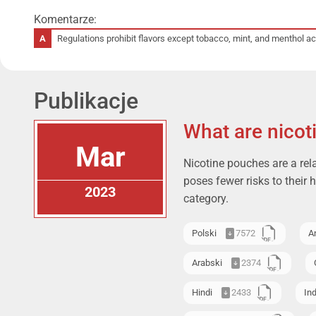
Komentarze:
Regulations prohibit flavors except tobacco, mint, and menthol ac
Publikacje
What are nicot
Mar
Nicotine pouches are a rel
poses fewer risks to their 
2023
category.
Polski
7572
A
Arabski
2374
Hindi
2433
In