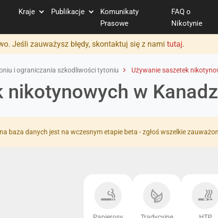
Kraje
Publikacje
Komunikaty
FAQ o
Prasowe
Nikotynie
o. Jeśli zauważysz błędy, skontaktuj się z nami
tutaj
.
niu i ograniczania szkodliwości tytoniu
Używanie saszetek nikotyn
k nikotynowych w Kanadz
na baza danych jest na wczesnym etapie beta - zgłoś wszelkie zauważo
Papierosy
Tradycyjne
HTP