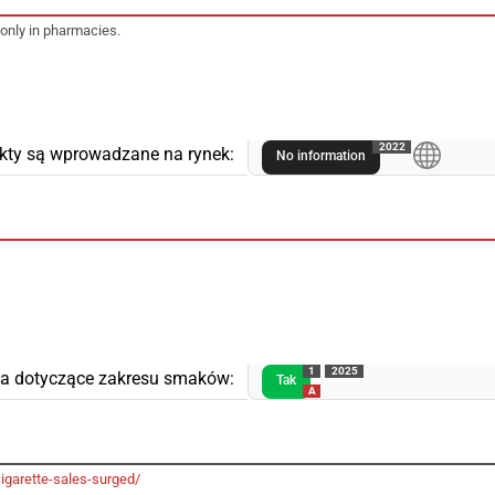
 only in pharmacies.
A
2022
kty są wprowadzane na rynek:
No information
1
2025
ia dotyczące zakresu smaków:
Tak
A
igarette-sales-surged/