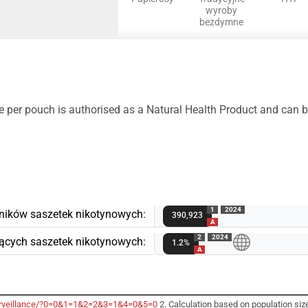
wyroby
bezdymne
 per pouch is authorised as a Natural Health Product and can 
1
2024
ników saszetek nikotynowych:
390,923
A
2
2024
ących saszetek nikotynowych:
1.2%
A
surveillance/?0=0&1=1&2=2&3=1&4=0&5=0
2. Calculation based on population size