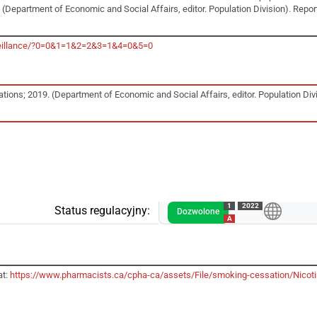
(Department of Economic and Social Affairs, editor. Population Division). Report 
rveillance/?0=0&1=1&2=2&3=1&4=0&5=0
tions; 2019. (Department of Economic and Social Affairs, editor. Population Divis
1
2022
Status regulacyjny:
Dozwolone
A
at:
https://www.pharmacists.ca/cpha-ca/assets/File/smoking-cessation/Nicot