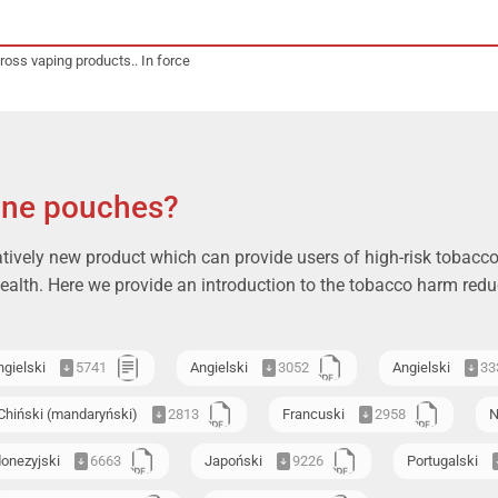
ross vaping products.. In force
ine pouches?
atively new product which can provide users of high-risk tobacco 
health. Here we provide an introduction to the tobacco harm reduc
ngielski
5741
Angielski
3052
Angielski
33
Chiński (mandaryński)
2813
Francuski
2958
N
donezyjski
6663
Japoński
9226
Portugalski