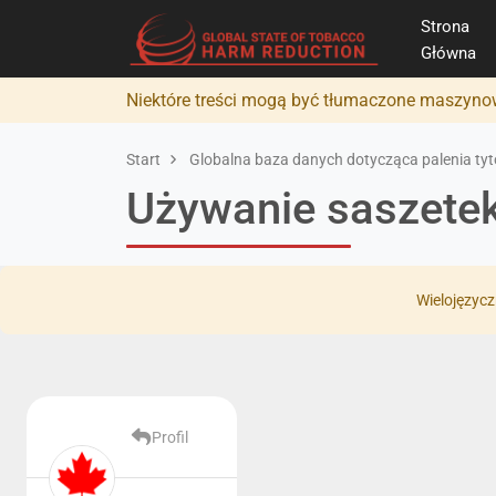
Strona
Główna
Niektóre treści mogą być tłumaczone maszynow
Start
Globalna baza danych dotycząca palenia tyto
Używanie saszete
Wielojęzycz
Profil