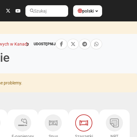
polski
Szukaj
owych w Kanadzie
UDOSTĘPNIJ
ie
ne problemy.
E-papierosy
Snus
Szaszetki
NRT