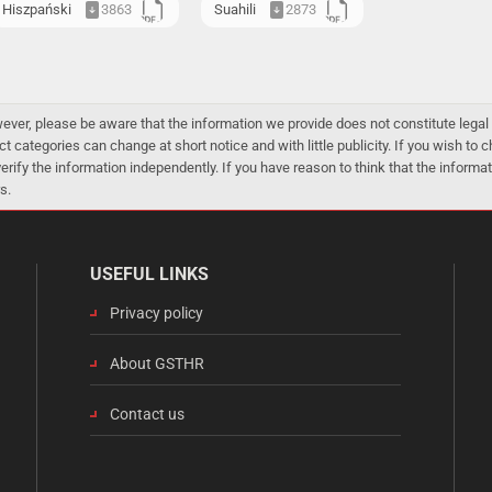
Hiszpański
3863
Suahili
2873
er, please be aware that the information we provide does not constitute legal 
ct categories can change at short notice and with little publicity. If you wish to
 verify the information independently. If you have reason to think that the infor
s.
USEFUL LINKS
Privacy policy
About GSTHR
Contact us