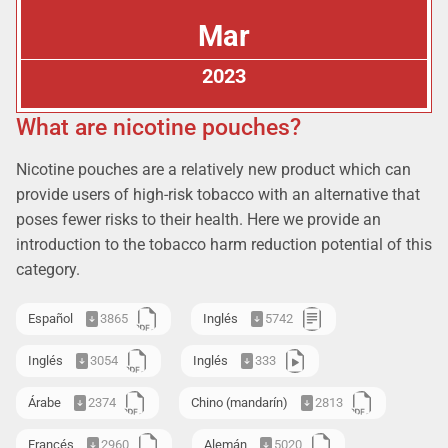
Mar
2023
What are nicotine pouches?
Nicotine pouches are a relatively new product which can
provide users of high-risk tobacco with an alternative that
poses fewer risks to their health. Here we provide an
introduction to the tobacco harm reduction potential of this
category.
Español
3865
Inglés
5742
Inglés
3054
Inglés
333
Árabe
2374
Chino (mandarín)
2813
Francés
2960
Alemán
5020