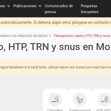
íses
Publicaciones
Comunicados de
Preguntas
prensa
frecuentes
o automáticamente. Si detecta algún error, póngase en contacto
tabaco y la reducción de daños
Tabaquismo, vapeo, HTP, TRN y snu
o, HTP, TRN y snus en M
ingual database is in early beta - please report any issues you may have n
Cigarrillos
Tradicional sin
HTP (PTC