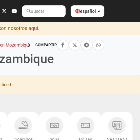
español
Buscar
 con nosotros
aquí
.
s en Mozambique
COMPARTIR
ozambique
oticed.
)
Cigarrillos
Snus
Bolsas
NRT (TRN)