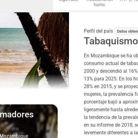
humo
Perfil del país
Datos obten
Tabaquismo
En Mozambique se ha obs
consumo actual de tabaco
2000 y descendió al 16% 
13% para 2025. En los h
28% en 2015, y se proyec
mujeres, la prevalencia 
porcentaje bajó a aprox
ligeramente hasta alred
fumadores
la tendencia de la preva
en su informe de 2018, s
levemente diferentes a la
n Mozambique